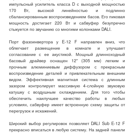
импульсный усилитель класса D с выходной мощностью
170 Вт, высокой линейностью и подлинно
сбалансированным воспроизведением басов. Его пиковая
мощность достигает 220 Вт и сабвуфер безупречно
стыкуется по звучанию со многими колонками DALI.
Порт фазоинвертора у E-12 F направлен вниз, что
облегчает размещение в комнате и улучшает
согласование с ее акустикой. Мощный длинноходный
басовый драйвер оснащен 12" (305 мм) легким и
прочным алюминиевым диффузором с прекрасным
воспроизведение деталей и привлекательным внешним
видом. Эффективная магнитная система с длинным
зазором контролирует массивную 4-слойную звуковую
катушку с воздушным охлаждением. Для того чтобы
обеспечить наилучшее качество работы в любых
условиях, сабвуфер имеет встроенную схему защиты от
перегрузок и искажений.
Широкий выбор регулировок позволяет DALI Sub E-12 F
прекрасно вписаться в любую систему. На задней панели