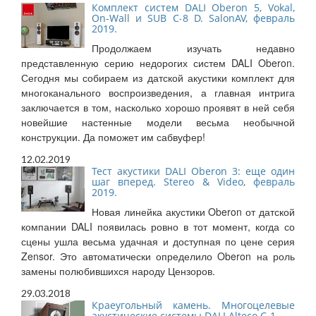
Комплект систем DALI Oberon 5, Vokal,
On-Wall и SUB C-8 D. SalonAV, февраль
2019.
Продолжаем изучать недавно
представленную серию недорогих систем DALI Oberon.
Сегодня мы собираем из датской акустики комплект для
многоканального воспроизведения, а главная интрига
заключается в том, насколько хорошо проявят в ней себя
новейшие настенные модели весьма необычной
конструкции. Да поможет им сабвуфер!
12.02.2019
Тест акустики DALI Oberon 3: еще один
шаг вперед. Stereo & Video, февраль
2019.
Новая линейка акустики Oberon от датской
компании DALI появилась ровно в тот момент, когда со
сцены ушла весьма удачная и доступная по цене серия
Zensor. Это автоматически определило Oberon на роль
замены полюбившихся народу Цензоров.
29.03.2018
Краеугольный камень. Многоцелевые
акустические системы DALI Alteco C-1.