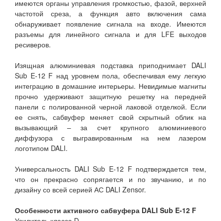
имеются органы управления громкостью, фазой, верхней
частотой среза, а функция авто включения сама
обнаруживает появление сигнала на входе. Имеются
разъемы для линейного сигнала и для LFE выходов
ресиверов.
Изящная алюминиевая подставка приподнимает DALI
Sub E-12 F над уровнем пола, обеспечивая ему легкую
интеграцию в домашние интерьеры. Невидимые магниты
прочно удерживают защитную решетку на передней
панели с полированной черной лаковой отделкой. Если
ее снять, сабвуфер меняет свой скрытный облик на
вызывающий – за счет крупного алюминиевого
диффузора с выгравированным на нем лазером
логотипом DALI.
Универсальность DALI Sub E-12 F подтверждается тем,
что он прекрасно сопрягается и по звучанию, и по
дизайну со всей серией АС DALI Zensor.
Особенности активного сабвуфера DALI Sub E-12 F
Усилитель класса D