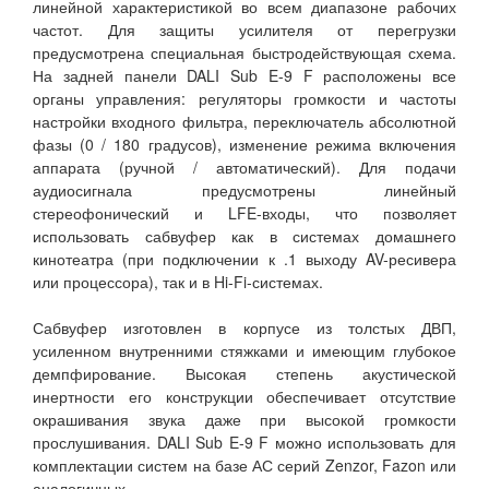
линейной характеристикой во всем диапазоне рабочих
частот. Для защиты усилителя от перегрузки
предусмотрена специальная быстродействующая схема.
На задней панели DALI Sub E-9 F расположены все
органы управления: регуляторы громкости и частоты
настройки входного фильтра, переключатель абсолютной
фазы (0 / 180 градусов), изменение режима включения
аппарата (ручной / автоматический). Для подачи
аудиосигнала предусмотрены линейный
стереофонический и LFE-входы, что позволяет
использовать сабвуфер как в системах домашнего
кинотеатра (при подключении к .1 выходу AV-ресивера
или процессора), так и в Hi-Fi-системах.
Сабвуфер изготовлен в корпусе из толстых ДВП,
усиленном внутренними стяжками и имеющим глубокое
демпфирование. Высокая степень акустической
инертности его конструкции обеспечивает отсутствие
окрашивания звука даже при высокой громкости
прослушивания. DALI Sub E-9 F можно использовать для
комплектации систем на базе АС серий Zenzor, Fazon или
аналогичных.