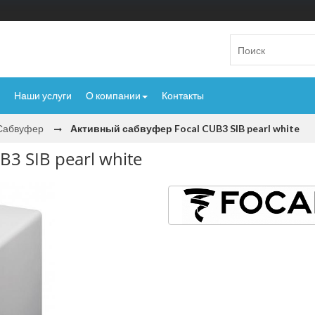
Наши услуги
О компании
Контакты
Сабвуфер
Активный сабвуфер Focal CUB3 SIB pearl white
3 SIB pearl white