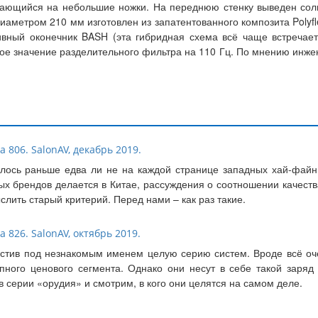
рающийся на небольшие ножки. На переднюю стенку выведен сол
иаметром 210 мм изготовлен из запатентованного композита Polyf
ивный оконечник BASH (эта гибридная схема всё чаще встречает
е значение разделительного фильтра на 110 Гц. По мнению инжен
 806. SalonAV, декабрь 2019.
лось раньше едва ли не на каждой странице западных хай-файны
ных брендов делается в Китае, рассуждения о соотношении качест
лить старый критерий. Перед нами – как раз такие.
 826. SalonAV, октябрь 2019.
пустив под незнакомым именем целую серию систем. Вроде всё оч
пного ценового сегмента. Однако они несут в себе такой заряд 
 серии «орудия» и смотрим, в кого они целятся на самом деле.