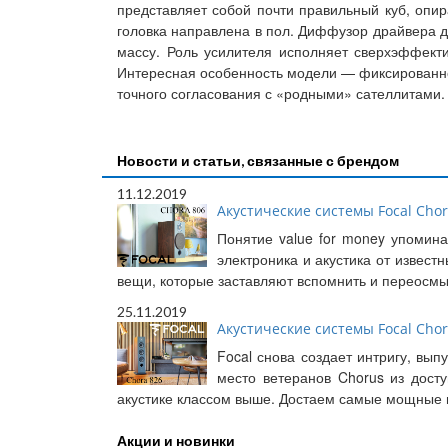
представляет собой почти правильный куб, опи
головка направлена в пол. Диффузор драйвера д
массу. Роль усилителя исполняет сверхэффект
Интересная особенность модели — фиксированно
точного согласования с «родными» сателлитами.
Новости и статьи, связанные с брендом
11.12.2019
Акустические системы Focal Chora
Понятие value for money упомина
электроника и акустика от извест
вещи, которые заставляют вспомнить и переосмыс
25.11.2019
Акустические системы Focal Chora
Focal снова создает интригу, вы
место ветеранов Chorus из досту
акустике классом выше. Достаем самые мощные в
Акции и новинки