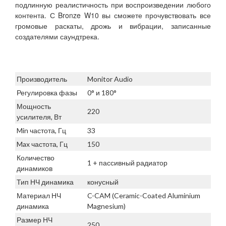
подлинную реалистичность при воспроизведении любого
контента. С Bronze W10 вы сможете прочувствовать все
громовые раскаты, дрожь и вибрации, записанные
создателями саундтрека.
Производитель
Monitor Audio
Регулировка фазы
0° и 180°
Мощность
220
усилителя, Вт
Min частота, Гц
33
Max частота, Гц
150
Количество
1 + пассивный радиатор
динамиков
Тип НЧ динамика
конусный
Материал НЧ
C-CAM (Ceramic-Coated Aluminium
динамика
Magnesium)
Размер НЧ
250