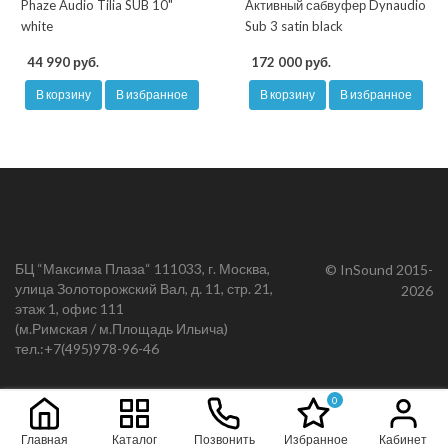
Phaze Audio Tilia SUB 10"
Активный сабвуфер Dynaudio
white
Sub 3 satin black
44 990 руб.
172 000 руб.
В корзину
В избранное
В корзину
В избранное
БЦ “Максима Плаза“ 111033, г. Москва,
© InSound 2015-
улица Золоторожский Вал, д. 11, стр. 21,
2026
этаж 1, офис 111
(м.Римская / м.Площадь Ильича)
тел.:
+7(495)978-96-46
0
Главная
Каталог
Позвонить
Избранное
Кабинет