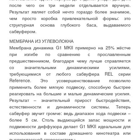
после чего он три недели отделывается вручную.
Результат являет собой нечто гораздо более значимое,
чем просто коробка привлекательной формы: это
структурная основа глубокого баса, выдаваемого
сабвуфером.
МЕМБРАНА ИЗ УГЛЕВОЛОКНА
Мембрана динамика G1 MKII примерно на 25% жёстче
при изгибе по сравнению с прославленным
предшественником, благодаря чему лучше справляется
со значительными динамическими усилиями,
требующимися от любого сабвуфера REL серии
Reference. Это усовершенствование позволило
применить более мягкую подвеску, способную быстрее
реагировать на большие и малые динамические усилия.
Результат – значительный прирост быстродействия,
естественности и динамичности системы. Теперь
сабвуфер звучит громче: ведь диапазон хода подвески –
более 5 см. Столь выдающийся запас мощности и
подвижности диффузора делает G1 MKII идеальным для
использования в составе домашнего кинотеатра или
высококлассной стереосистемы.