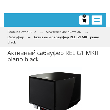
0
Toggle
navigati
Главная страница
Акустические системы
Сабвуфер
Активный сабвуфер REL G1 MKII piano
black
Активный сабвуфер REL G1 MKII
piano black