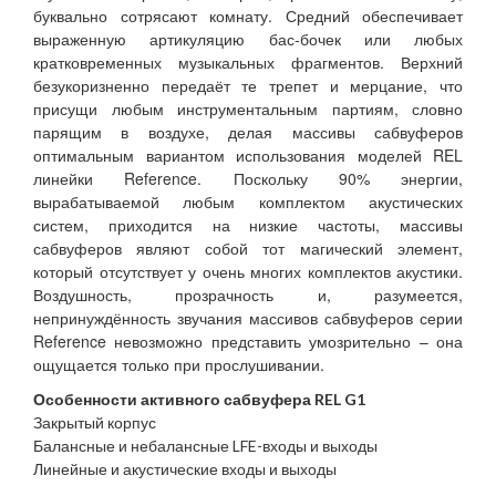
буквально сотрясают комнату. Средний обеспечивает
выраженную артикуляцию бас-бочек или любых
кратковременных музыкальных фрагментов. Верхний
безукоризненно передаёт те трепет и мерцание, что
присущи любым инструментальным партиям, словно
парящим в воздухе, делая массивы сабвуферов
оптимальным вариантом использования моделей REL
линейки Reference. Поскольку 90% энергии,
вырабатываемой любым комплектом акустических
систем, приходится на низкие частоты, массивы
сабвуферов являют собой тот магический элемент,
который отсутствует у очень многих комплектов акустики.
Воздушность, прозрачность и, разумеется,
непринуждённость звучания массивов сабвуферов серии
Reference невозможно представить умозрительно – она
ощущается только при прослушивании.
Особенности активного сабвуфера REL G1
Закрытый корпус
Балансные и небалансные LFE-входы и выходы
Линейные и акустические входы и выходы