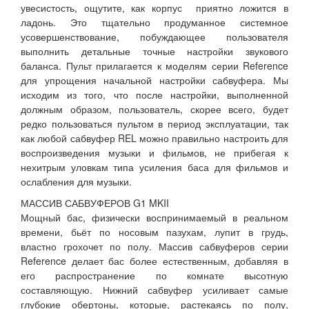
увесистость, ощутите, как корпус приятно ложится в
ладонь. Это тщательно продуманное системное
усовершенствование, побуждающее пользователя
выполнить детальные точные настройки звукового
баланса. Пульт прилагается к моделям серии Reference
для упрощения начальной настройки сабвуфера. Мы
исходим из того, что после настройки, выполненной
должным образом, пользователь, скорее всего, будет
редко пользоваться пультом в период эксплуатации, так
как любой сабвуфер REL можно правильно настроить для
воспроизведения музыки и фильмов, не прибегая к
нехитрым уловкам типа усиления баса для фильмов и
ослабления для музыки.
МАССИВ САБВУФЕРОВ G1 MKII
Мощный бас, физически воспринимаемый в реальном
времени, бьёт по носовым пазухам, лупит в грудь,
властно грохочет по полу. Массив сабвуферов серии
Reference делает бас более естественным, добавляя в
его распространение по комнате высотную
составляющую. Нижний сабвуфер усиливает самые
глубокие обертоны, которые, растекаясь по полу,