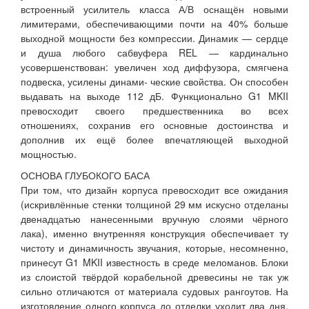
встроенный усилитель класса А/В оснащён новыми
лимитерами, обеспечивающими почти на 40% больше
выходной мощности без компрессии. Динамик — сердце
и душа любого сабвуфера REL — кардинально
усовершенствован: увеличен ход диффузора, смягчена
подвеска, усилены динами- ческие свойства. Он способен
выдавать на выходе 112 дБ. Функционально G1 MKII
превосходит своего предшественника во всех
отношениях, сохранив его основные достоинства и
дополнив их ещё более впечатляющей выходной
мощностью.
ОСНОВА ГЛУБОКОГО БАСА
При том, что дизайн корпуса превосходит все ожидания
(искривлённые стенки толщиной 29 мм искусно отделаны
двенадцатью нанесенными вручную слоями чёрного
лака), именно внутренняя конструкция обеспечивает ту
чистоту и динамичность звучания, которые, несомненно,
принесут G1 MKII известность в среде меломанов. Блоки
из слоистой твёрдой корабельной древесины не так уж
сильно отличаются от материала судовых рангоутов. На
изготовление одного корпуса до отделки уходит два дня,