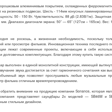
 порошковым алюминиевым покрытием, охлажденных ферромагнитно
 на резиновых подвесах. Шесть - 114мм конусных ламинированных
ощность: 50 - 150 Вт. Чувствительность: 88 дБ (2.83В/1м). Защитна
 мм. Диапазон диагонали экрана: 50” — 65” (127см – 165см). Вес: 1
годня не роскошь, а жизненная необходимость, поскольку тол
й или просмотре фильмов. Инновационная техника последнего по
укции лежат современные проекты, включающие в себя использ
 и долговечных комплектующих. Благодаря этому купить такую си
дбар выполнен в единой монолитной конструкции, имеющей вытянут
учание звука достигается за счет гармоничного сочетания как высо
бъемный звук позволяет прослушивать любые музыкальные пр
мотр фильма отличным времяпрепровождением.
 обратить внимание на продукцию компании Sonance, которая яв
я компания представляет саундбары 2х моделей — SB46M и S
ьным стильным дизайном.