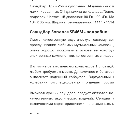
Саундбар. Три - 25мм купольных ВЧ динамика с
ламинированных СЧ динамика из Кевлара /Nomex
подвесах. Частотный диапазон: 90 Гц - 20 кГц. М
134 x 65 мм. Ширина (регулируемая): 1114 - 1514
Саундбар Sonance SB46M - подробно:
Иметь качественную акустическую систему се
прослушивании любимых музыкальных композици
очень хорошо, поскольку в основе ее констр
электронных компонентов, качественных сплавов
В отличие от акустических комплексов 1:5, саун
любом требуемом месте. Динамичное и богатое зв
выполняет надежный сабвуфер. Виртуальный о
колебания при спецэффектах, что делает прос
Выбирая лучший саундбар, следует обязательно
качественных акустических изделий. Сегодн
техническими характеристиками, но и замечател