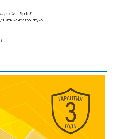
, от 50” До 80”
енить качество звука
му