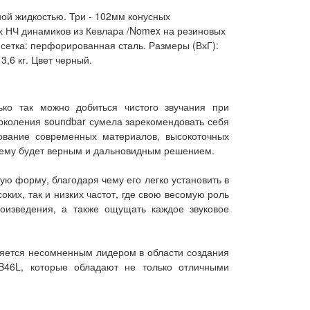
й жидкостью. Три - 102мм конусных
 НЧ динамиков из Кевлара /Nomex на резиновых
я сетка: перфорированная сталь. Размеры (ВхГ):
3,6 кг. Цвет черный.
ько так можно добиться чистого звучания при
коления soundbar сумела зарекомендовать себя
ование современных материалов, высокоточных
стему будет верным и дальновидным решением.
ую форму, благодаря чему его легко установить в
ких, так и низких частот, где свою весомую роль
оизведения, а также ощущать каждое звуковое
ляется несомненным лидером в области создания
B46L, которые обладают не только отличными