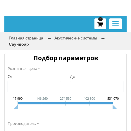
0
Toggle
navigati
Главная страница
Акустические системы
Саундбар
Подбор параметров
Розничная цена
От
До
17 990
146 260
274 530
402 800
531 070
Производитель