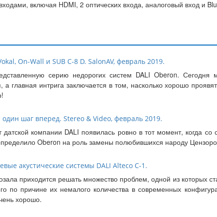
дами, включая HDMI, 2 оптических входа, аналоговый вход и Blue
okal, On-Wall и SUB C-8 D. SalonAV, февраль 2019.
едставленную серию недорогих систем DALI Oberon. Сегодня м
, а главная интрига заключается в том, насколько хорошо прояв
!
 один шаг вперед. Stereo & Video, февраль 2019.
т датской компании DALI появилась ровно в тот момент, когда со
 определило Oberon на роль замены полюбившихся народу Цензоро
вые акустические системы DALI Alteco C-1.
зала приходится решать множество проблем, одной из которых ст
сего по причине их немалого количества в современных конфигу
очень хорошо.