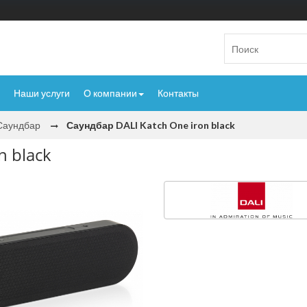
Наши услуги
О компании
Контакты
Саундбар
Саундбар DALI Katch One iron black
n black