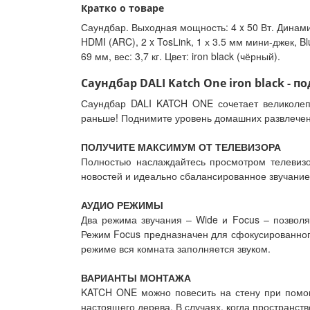
Кратко о товаре
Саундбар. Выходная мощность: 4 x 50 Вт. Динамики
HDMI (ARC), 2 x TosLink, 1 х 3.5 мм мини-джек, B
69 мм, вес: 3,7 кг. Цвет: iron black (чёрный).
Саундбар DALI Katch One iron black - п
Саундбар DALI KATCH ONE сочетает великолепн
раньше! Поднимите уровень домашних развлечен
ПОЛУЧИТЕ МАКСИМУМ ОТ ТЕЛЕВИЗОРА
Полностью наслаждайтесь просмотром телевиз
новостей и идеально сбалансированное звучание
АУДИО РЕЖИМЫ
Два режима звучания – Wide и Focus – позвол
Режим Focus предназначен для сфокусированног
режиме вся комната заполняется звуком.
ВАРИАНТЫ МОНТАЖА
KATCH ONE можно повесить на стену при помощ
настоящего дерева. В случаях, когда пространс