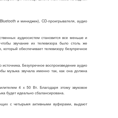
uetooth и миниджек), CD-проигрывателя, аудио
ственных аудиосистем становится все меньше и
 чтобы звучание их телевизора было столь же
, который обеспечивает телевизору безупречное
о источника. Безупречное воспроизведение аудио
тобы музыка звучала именно так, как она должна
лителем 4 х 50 Вт. Благодаря этому звуковое
ыка будет идеально сбалансирована.
ающих с четырьмя активными вуферами, выдают