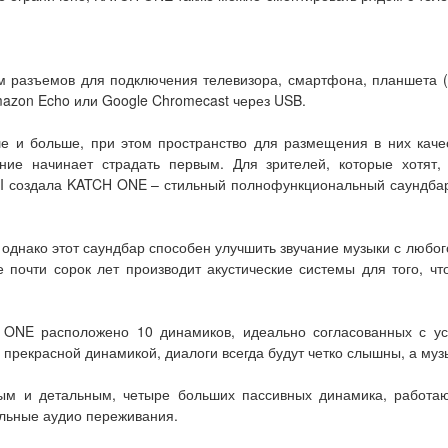
разъемов для подключения телевизора, смартфона, планшета (Bl
mazon Echo или Google Chromecast через USB.
е и больше, при этом пространство для размещения в них каче
ние начинает страдать первым. Для зрителей, которые хотят,
LI создала KATCH ONE – стильный полнофункциональный саундбар
однако этот саундбар способен улучшить звучание музыки с любог
 почти сорок лет производит акустические системы для того, ч
 ONE расположено 10 динамиков, идеально согласованных с уси
 прекрасной динамикой, диалоги всегда будут четко слышны, а муз
тым и детальным, четыре больших пассивных динамика, работ
альные аудио переживания.