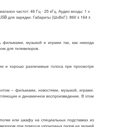
апазон частот: 46 Гц - 25 кГц. Аудио входы: 1 х
 USB для зарядки. Габариты (ШхВхГ): 860 x 164 x
 фильмами, музыкой и играми так, как никогда
ом для телевизоров.
ие и хорошо различимые голоса при просмотре
нтом – фильмами, новостями, музыкой, играми.
атляющее и динамичное воспроизведение. В этом
полке или шкафу на специальных подставках из
левизором при помощи шпоночных пазов на задней