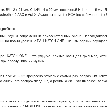
: ВЧ - 2 х 21 мм, СЧ\НЧ - 4 х 90 мм, пассивный НЧ - 4 х 115 мм. Ди
luetooth 4.0 AAC и Apt-X. Аудио выходы: 1 х RCA (на сабвуфер), 1 х
одробно:
ый звук и современный привлекательный облик. Наслаждайтесь
ий на новый уровень с DALI KATCH ONE – нашим первым саундбар
ора! KATCH ONE – это упругие, сочные басы для фильмов, четк
 при прослушивании музыки.
яют KATCH ONE прекрасно звучать с самым разнообразным конте
о линейного воспроизведения, а режим Wide – это широкое, впеч
и элегантного двойного кожаного подвеса, или расположить на 
тво ограничено, KATCH ONE также можно смонтировать рядом с те