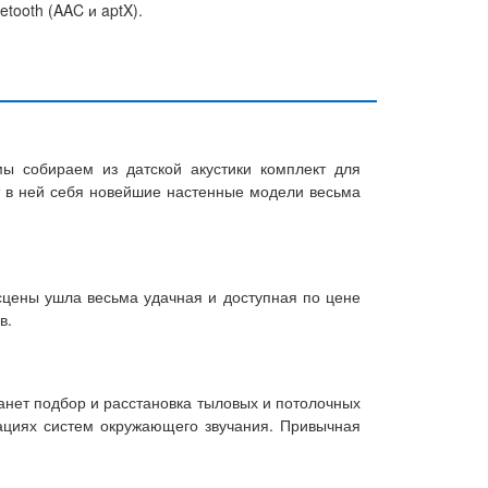
tooth (AAC и aptX).
ы собираем из датской акустики комплект для
ят в ней себя новейшие настенные модели весьма
 сцены ушла весьма удачная и доступная по цене
в.
анет подбор и расстановка тыловых и потолочных
рациях систем окружающего звучания. Привычная