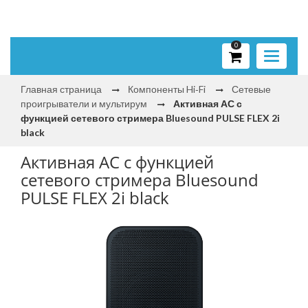
0
Toggle
navigati
Главная страница
Компоненты Hi‑Fi
Сетевые
проигрыватели и мультирум
Активная АС с
функцией сетевого стримера Bluesound PULSE FLEX 2i
black
Активная АС с функцией
сетевого стримера Bluesound
PULSE FLEX 2i black