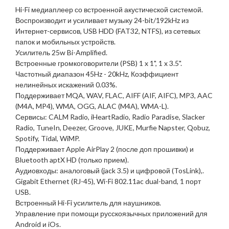
Hi-Fi медиаплеер со встроенной акустической системой.
Воспроизводит и усиливает музыку 24-bit/192kHz из
Интернет-сервисов, USB HDD (FAT32, NTFS), из сетевых
папок и мобильных устройств.
Усилитель 25w Bi-Amplified.
Встроенные громкоговорители (PSB) 1 x 1", 1 x 3.5".
Частотный диапазон 45Hz - 20kHz, Коэффициент
нелинейных искажений 0.03%.
Поддерживает MQA, WAV, FLAC, AIFF (AIF, AIFC), MP3, AAC
(M4A, MP4), WMA, OGG, ALAC (M4A), WMA-L).
Сервисы: CALM Radio, iHeartRadio, Radio Paradise, Slacker
Radio, TuneIn, Deezer, Groove, JUKE, Murfie Napster, Qobuz,
Spotify, Tidal, WiMP.
Поддерживает Apple AirPlay 2 (после доп прошивки) и
Bluetooth aptX HD (только прием).
Аудиовходы: аналоговый (jack 3.5) и цифровой (TosLink),.
Gigabit Ethernet (RJ-45), Wi-Fi 802.11ac dual-band, 1 порт
USB.
Встроенный Hi-Fi усилитель для наушников.
Управление при помощи русскоязычных приложений для
Android и iOs.