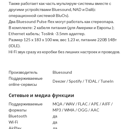
Также работает как часть мультирум-системы вместе с
другими устройствами Bluesound, NAD и Dаli(с
операционной системой BluOs).
Два Bluesound Pulse flex могут работать как стереопара.
В комплекте: 2 кабеля питания (для Америки и Европы );
Ethernet кабель; Toslink -3.5mm адаптер.
Размер 125 x 183 x 100 мм, вес 1.23 кг, питание 220В 14Вт
(IDLE).
Hi-Fi звук сразу из коробки без лишних настроек и проводов.
Производитель
Bluesound
Поддерживаемые
Deezer / Spotify / TIDAL / TuneIn
online-сервисы
Сетевые и медиа функции
Поддерживаемые
MQA / WAV / FLAC / APE / AIFF /
форматы
MP3 / WMA / OGG / AAC
Bluetooth
да
Wi-Fi
да
AirPlay
да