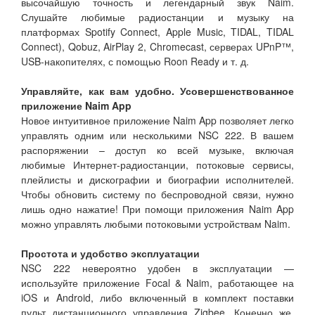
высочайшую точность и легендарный звук Naim.
Слушайте любимые радиостанции и музыку на
платформах Spotify Connect, Apple Music, TIDAL, TIDAL
Connect), Qobuz, AirPlay 2, Chromecast, серверах UPnP™,
USB-накопителях, с помощью Roon Ready и т. д.
Управляйте, как вам удобно. Усовершенствованное
приложение Naim App
Новое интуитивное приложение Naim App позволяет легко
управлять одним или несколькими NSC 222. В вашем
распоряжении – доступ ко всей музыке, включая
любимые Интернет-радиостанции, потоковые сервисы,
плейлисты и дискографии и биографии исполнителей.
Чтобы обновить систему по беспроводной связи, нужно
лишь одно нажатие! При помощи приложения Naim App
можно управлять любыми потоковыми устройствам Naim.
Простота и удобство эксплуатации
NSC 222 невероятно удобен в эксплуатации —
используйте приложение Focal & Naim, работающее на
iOS и Android, либо включенный в комплект поставки
пульт дистанционного управления Zigbee. Конечно же,