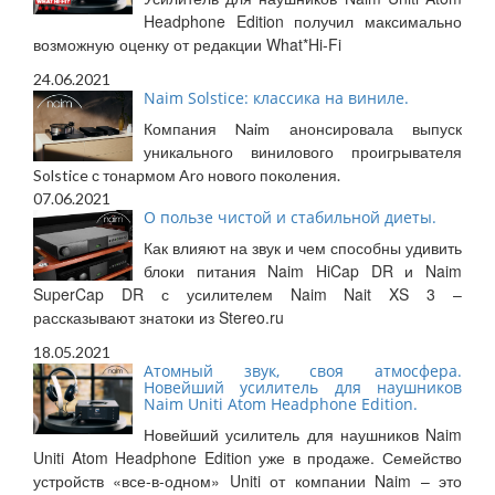
Headphone Edition получил максимально
возможную оценку от редакции What*Hi-Fi
24.06.2021
Naim Solstice: классика на виниле.
Компания Naim анонсировала выпуск
уникального винилового проигрывателя
Solstice с тонармом Aro нового поколения.
07.06.2021
О пользе чистой и стабильной диеты.
Как влияют на звук и чем способны удивить
блоки питания Naim HiCap DR и Naim
SuperCap DR с усилителем Naim Nait XS 3 –
рассказывают знатоки из Stereo.ru
18.05.2021
Атомный звук, своя атмосфера.
Новейший усилитель для наушников
Naim Uniti Atom Headphone Edition.
Новейший усилитель для наушников Naim
Uniti Atom Headphone Edition уже в продаже. Семейство
устройств «все-в-одном» Uniti от компании Naim – это