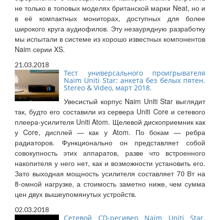
не только в топовых моделях британской марки Neat, но и
в её компактных мониторах, доступных для более
широкого круга аудиофилов. Эту незаурядную разработку
мы испытали в системе из хорошо известных компонентов
Naim серии XS.
21.03.2018
Тест универсального проигрывателя
Naim Uniti Star: анкета без белых пятен.
Stereo & Video, март 2018.
Увесистый корпус Naim Uniti Star выглядит
так, будто его составили из сервера Uniti Core и сетевого
плеера-усилителя Uniti Atom. Щелевой дископриемник как
у Core, дисплей — как у Atom. По бокам — ребра
радиаторов. Функционально он представляет собой
совокупность этих аппаратов, разве что встроенного
накопителя у него нет, как и возможности установить его.
Зато выходная мощность усилителя составляет 70 Вт на
8-омной нагрузке, а стоимость заметно ниже, чем сумма
цен двух вышеупомянутых устройств.
02.03.2018
Сетевой CD-ресивер Naim Uniti Star.