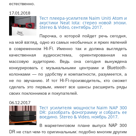
естественно.
17.01.2018
Тест плеера-усилителя Naim Uniti Atom и
акустики Neat Iota: стерео новой эпохи.
Stereo & Video, сентябрь 2017.
Парочка, о которой пойдет речь сегодня,
на мой взгляд, одно из самых необычных и ярких явлений
в современном Hi-Fi. Именно так и должна выглядеть
качественная аудиосистема, ориентированная на
массовую аудиторию. Ведь она сегодня вынуждена
конкурировать с музыкальными центрами и Bluetooth-
колонками — по удобству и компактности, разумеется, а
не по звучанию. И тот Hi-Fi-производитель, кто сможет
сделать это первым, имеет все шансы расширить ряды
своих поклонников и покупателей.
06.12.2017
Тест усилителя мощности Naim NAP 300
DR: разобрать фонограмму и собрать ее
воедино. Stereo & Video, ноябрь 2017.
В маркетинговом плане выпуск NAP 300
DR не стал чем-то оригинальным: подобно многим другим