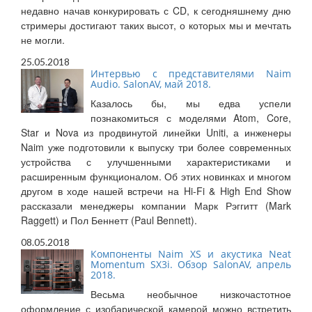
недавно начав конкурировать с CD, к сегодняшнему дню
стримеры достигают таких высот, о которых мы и мечтать
не могли.
25.05.2018
Интервью с представителями Naim
Audio. SalonAV, май 2018.
Казалось бы, мы едва успели
познакомиться с моделями Atom, Core,
Star и Nova из продвинутой линейки Uniti, а инженеры
Naim уже подготовили к выпуску три более современных
устройства с улучшенными характеристиками и
расширенным функционалом. Об этих новинках и многом
другом в ходе нашей встречи на Hi-Fi & High End Show
рассказали менеджеры компании Марк Рэггитт (Mark
Raggett) и Пол Беннетт (Paul Bennett).
08.05.2018
Компоненты Naim XS и акустика Neat
Momentum SX3i. Обзор SalonAV, апрель
2018.
Весьма необычное низкочастотное
оформление с изобарической камерой можно встретить