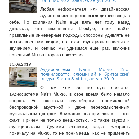
Naim Mu-so 2. SalonAV, август 2019.
Любая неформатная или дизайнерская
аудиотехника нередко выглядит как вещь в
себе. Но компания Naim еще пять лет тому назад
доказала, что компоненты Lifestyle, если найти
правильные инженерные подходы, способны удивлять не
только внешним видом, но также функциональностью и
звучанием. И сейчас мы удивимся еще раз, включив
новенький Mu-so второго поколения.
10.08.2019
Аудиосистема Naim Mu-so 2nd:
полкиловатта, алюминий и британский
воздух. Stereo & Video, август 2019.
О том, чем же по сути является
аудиосистема Naim Mu-so, в свое время было немало
споров. Ее называли саундбаром, премиальной
беспроводной акустикой и даже переосмысленным
музыкальным центром. Внимание она привлекает — это
факт. Причем не только внешностью, но также звуком и
функционалом. Другими словами, когда смотришь
поначалу на Mu-so, то не понимаешь, как же применить