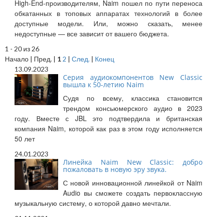
High-End-производителям, Naim пошел по пути переноса
обкатанных в топовых аппаратах технологий в более
доступные модели. Или, можно сказать, менее
недоступные — все зависит от вашего бюджета.
1 - 20 из 26
Начало | Пред. |
1
2
|
След.
|
Конец
13.09.2023
Cерия аудиокомпонентов New Classic
вышла к 50-летию Naim
Судя по всему, классика становится
трендом консьюмерского аудио в 2023
году. Вместе с JBL это подтвердила и британская
компания Naim, которой как раз в этом году исполняется
50 лет
24.01.2023
Линейка Naim New Classic: добро
пожаловать в новую эру звука.
С новой инновационной линейкой от Naim
Audio вы сможете создать первоклассную
музыкальную систему, о которой давно мечтали.