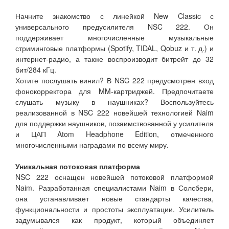
Начните знакомство с линейкой New Classic с
универсального предусилителя NSC 222. Он
поддерживает многочисленные музыкальные
стриминговые платформы (Spotify, TIDAL, Qobuz и т. д.) и
интернет-радио, а также воспроизводит битрейт до 32
бит/284 кГц.
Хотите послушать винил? В NSC 222 предусмотрен вход
фонокорректора для MM-картриджей. Предпочитаете
слушать музыку в наушниках? Воспользуйтесь
реализованной в NSC 222 новейшей технологией Naim
для поддержки наушников, позаимствованной у усилителя
и ЦАП Atom Headphone Edition, отмеченного
многочисленными наградами по всему миру.
Уникальная потоковая платформа
NSC 222 оснащен новейшей потоковой платформой
Naim. Разработанная специалистами Naim в Солсбери,
она устанавливает новые стандарты качества,
функциональности и простоты эксплуатации. Усилитель
задумывался как продукт, который объединяет