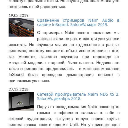
колонку в реальной жизни. Но спустя день знакомства уже
не хочешь с ней расставаться.
19.03.2019
Сравнение стримеров Naim Audio в
салоне InSound. SalonAV, март 2019.
О стримерах Naim нового поколения мы
рассказывали не раз, и все три уже успели
испытать. Но слушали мы их по отдельности в разных
системах, поэтому составить объективное мнение о том,
как меняется качество звучания при переходе от
младшей модели к старшей, было сложно. Недавно же
такая возможность представилась – в московском салоне
InSound была проведена демонстрация новинок в
одинаковых условиях.
27.12.2018
Сетевой проигрыватель Naim ND5 XS 2.
SalonAV, декабрь 2018.
Пару лет назад компания Naim наконец-то
громко и эффектно заявила о себе в
сетевой аудиотрасли, выпустив целую серию крутых
систем класса «все в одном» Uniti. Но у приверженцев