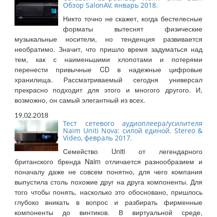
Обзор SalonAV, январь 2018.
Никто точно не скажет, когда бестелесные
форматы вытеснят физические
музыкальные носители, но тенденция развивается
необратимо. Значит, что пришло время задуматься над
тем, как с наименьшими хлопотами и потерями
перенести привычные CD в надежные цифровые
хранилища. Рассматриваемый сегодня универсал
прекрасно подходит для этого и многого другого. И,
возможно, он самый элегантный из всех.
19.02.2018
Тест сетевого аудиоплеера/усилителя
Naim Uniti Nova: силой единой. Stereo &
Video, февраль 2017.
Семейство Uniti от легендарного
британского бренда Naim отличается разнообразием и
поначалу даже не совсем понятно, для чего компания
выпустила столь похожие друг на друга компоненты. Для
того чтобы понять, насколько это обосновано, пришлось
глубоко вникать в вопрос и разбирать фирменные
компоненты до винтиков. В виртуальной среде,