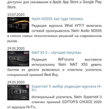
доступно для скачивания в Apple App Store и Google Play
Store.
10.07.2020
Naim ND555, как чудо техники.
Редакция журнала What Hi*Fi? включила
сетевой проигрыватель Naim Audio ND555
в список самых технологичных решений на современном
рынке.
29.05.2020
NAIT XS 3 – «лучшая покупка»
Редакция AVForums выставила
интегральнику Naim NAIT XS3 девять
баллов из десяти возможных и отметила усилитель
специальной премией Best Buy.
29.05.2020
Supernait 3: выбор редакции журнала Hi-
Fi+.
Интегральный усилитель Naim Supernait 3
отмечен премией EDITOR’S CHOICE 2020
от журнала Hi-Fi+.