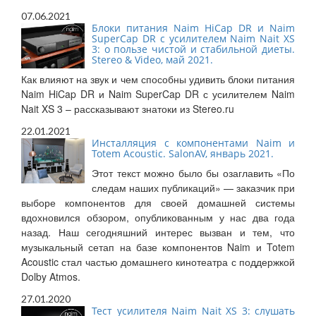
07.06.2021
Блоки питания Naim HiCap DR и Naim
SuperCap DR с усилителем Naim Nait XS
3: о пользе чистой и стабильной диеты.
Stereo & Video, май 2021.
Как влияют на звук и чем способны удивить блоки питания
Naim HiCap DR и Naim SuperCap DR с усилителем Naim
Nait XS 3 – рассказывают знатоки из Stereo.ru
22.01.2021
Инсталляция с компонентами Naim и
Totem Acoustic. SalonAV, январь 2021.
Этот текст можно было бы озаглавить «По
следам наших публикаций» — заказчик при
выборе компонентов для своей домашней системы
вдохновился обзором, опубликованным у нас два года
назад. Наш сегодняшний интерес вызван и тем, что
музыкальный сетап на базе компонентов Naim и Totem
Acoustic стал частью домашнего кинотеатра с поддержкой
Dolby Atmos.
27.01.2020
Тест усилителя Naim Nait XS 3: слушать