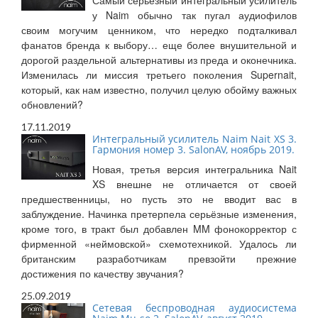
Самый серьезный интегральный усилитель
у Naim обычно так пугал аудиофилов
своим могучим ценником, что нередко подталкивал
фанатов бренда к выбору… еще более внушительной и
дорогой раздельной альтернативы из преда и оконечника.
Изменилась ли миссия третьего поколения Supernait,
который, как нам известно, получил целую обойму важных
обновлений?
17.11.2019
Интегральный усилитель Naim Nait XS 3.
Гармония номер 3. SalonAV, ноябрь 2019.
Новая, третья версия интегральника Nait
XS внешне не отличается от своей
предшественницы, но пусть это не вводит вас в
заблуждение. Начинка претерпела серьёзные изменения,
кроме того, в тракт был добавлен MM фонокорректор с
фирменной «неймовской» схемотехникой. Удалось ли
британским разработчикам превзойти прежние
достижения по качеству звучания?
25.09.2019
Сетевая беспроводная аудиосистема