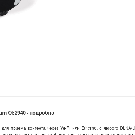
am QE2940 - подробно:
 для приёма контента через Wi-Fi или Ethernet с любого DLNA/
поддержку всех основных форматов, в том числе присутствует выс