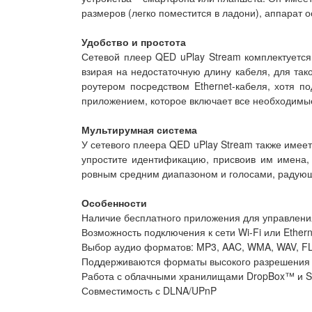
размеров (легко поместится в ладони), аппарат
Удобство и простота
Сетевой плеер QED uPlay Stream комплектуетс
взирая на недостаточную длину кабеля, для так
роутером посредством Ethernet-кабеля, хотя п
приложением, которое включает все необходимы
Мультирумная система
У сетевого плеера QED uPlay Stream также имеет
упростите идентификацию, присвоив им имена,
ровным средним диапазоном и голосами, радующ
Особенности
Наличие бесплатного приложения для управления
Возможность подключения к сети Wi-Fi или Ethern
Выбор аудио форматов: MP3, AAC, WMA, WAV, FLA
Поддерживаются форматы высокого разрешения –
Работа с облачными хранилищами DropBox™ и S
Совместимость с DLNA/UPnP