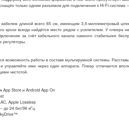
 оснащён только одним разъемом для подключения к Hi-Fi-системе
я кабелем длиной всего 65 см, имеющим 3,5-миллиметровый штек
ого крохи всегда найдётся место рядом с усилителем. У плеера н
одключение за счёт кабельного канала намного стабильнее бес
е регуляторы.
ся возможность работы в составе мультирумной системы. Расставь
 и управляйте ими через один аппарата. Плеер отличается впол
ими чистотой.
 App Store и Android App On
et
C, Apple Lossless
 до 24 бит/96 кГц
kyDrive™