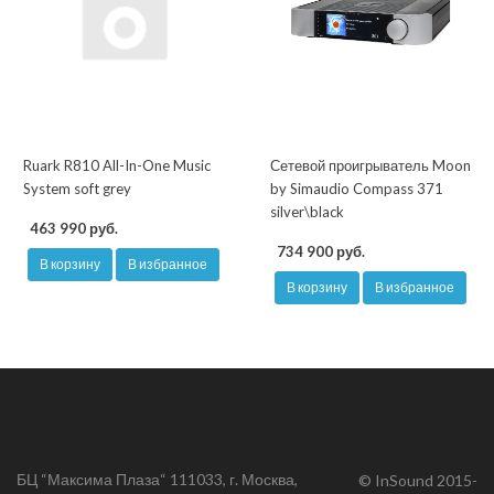
Ruark R810 All-In-One Music
Сетевой проигрыватель Moon
System soft grey
by Simaudio Compass 371
silver\black
463 990 руб.
734 900 руб.
В корзину
В избранное
В корзину
В избранное
БЦ “Максима Плаза“ 111033, г. Москва,
© InSound 2015-