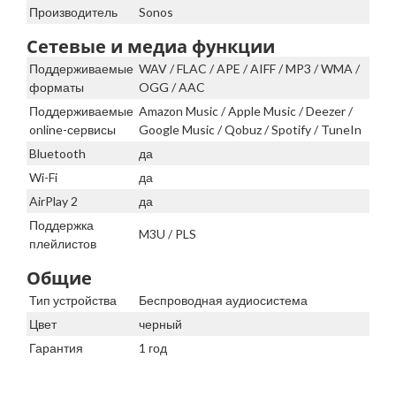
Производитель
Sonos
Сетевые и медиа функции
Поддерживаемые
WAV / FLAC / APE / AIFF / MP3 / WMA /
форматы
OGG / AAC
Поддерживаемые
Amazon Music / Apple Music / Deezer /
online-сервисы
Google Music / Qobuz / Spotify / TuneIn
Bluetooth
да
Wi-Fi
да
AirPlay 2
да
Поддержка
M3U / PLS
плейлистов
Общие
Тип устройства
Беспроводная аудиосистема
Цвет
черный
Гарантия
1 год