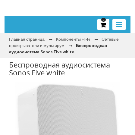
0
Toggle
navigati
Главная страница
Компоненты Hi‑Fi
Сетевые
проигрыватели и мультирум
Беспроводная
аудиосистема Sonos Five white
Беспроводная аудиосистема
Sonos Five white