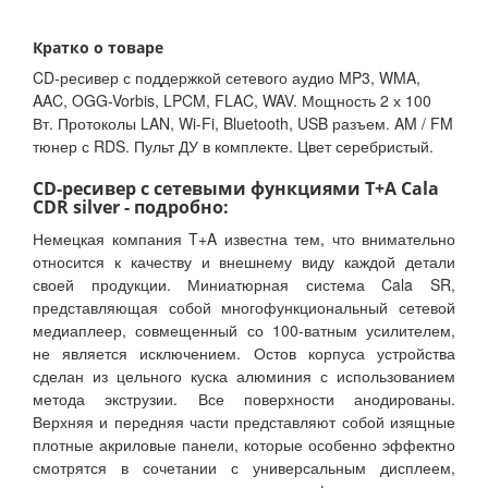
Кратко о товаре
CD-ресивер с поддержкой сетевого аудио MP3, WMA,
AAC, OGG-Vorbis, LPCM, FLAC, WAV. Мощность 2 х 100
Вт. Протоколы LAN, Wi-Fi, Bluetooth, USB разъем. AM / FM
тюнер с RDS. Пульт ДУ в комплекте. Цвет серебристый.
CD-ресивер с сетевыми функциями T+A Cala
CDR silver - подробно:
Немецкая компания T+A известна тем, что внимательно
относится к качеству и внешнему виду каждой детали
своей продукции. Миниатюрная система Cala SR,
представляющая собой многофункциональный сетевой
медиаплеер, совмещенный со 100-ватным усилителем,
не является исключением. Остов корпуса устройства
сделан из цельного куска алюминия с использованием
метода экструзии. Все поверхности анодированы.
Верхняя и передняя части представляют собой изящные
плотные акриловые панели, которые особенно эффектно
смотрятся в сочетании с универсальным дисплеем,