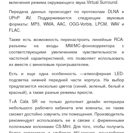
включения режима окружающего звука Virtual Surround.
Передача данных происходит по протоколам DLNA и
UPnP AV. Поддерживаются следующие звуковые
форматы: MP3, WMA, AAC, OGG-Vorbis, LPCM, WAV и
FLAC.
Также есть возможность перенастроить линейные RCA-
разъемы на входы MM/MC-фонокорректора с
соответствующими увеличением чувствительности и
частотной характеристикой, что позволяет использовать
их вместе с виниловым проигрывателем.
Есть и еще одна особенность —атмосферная LED-
подсветка нижней передней части корпуса. На выбор
предлагаются несколько цветов (синий, зеленый, белый и
красный), а также разные режимы яркости.
T+A Cala SR не только дополнит дизайн интерьера
небольшого рабочего кабинета или комнаты, но также
сможет достойно озвучить эти помещения. Производитель
рекомендует использовать ее в связке с фирменными
полочными колонками CS-Mini. Для того, чтобы получить
более осязаемую и глубокую НЧ-секцию, понадобится