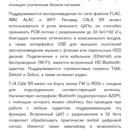
оснащен усиленным блоком питания.
Поддерживаются воспроизведение по сети файлов FLAC,
WAV, ALAC и AIFF. Ресивер CALA SR может
использоваться в роли внешнего ЦАПа, он способен
принимать PCM-потоки с разрешением до 32 бит/192 кГц
благодаря наличию оптического и коаксиального входов,
а также интерфейса USB для внешних носителей
(воспроизведение музыки с флешек или переносных HDD
дисков). Подключение к сети кабельное (Ethernet) или
беспроводное (Wi-Fi), имеется встроенный HD Bluetooth-
адаптер. Поддерживаются стриминговые сервисы Tidal,
Deezer и Qobuz, а также интернет радио.
T+A Cala SR имеет на борту тюнер FM (с RDS) с гнездом
для подсоединения соответствующей антенны.
Наличествует интерфейс Bluetooth (аудиопротокол A2DP),
с помощью которого можно обойтись без проводов при
работе с любым гаджетом, поддерживающим эту
функцию. Встроенный ЦАП с разрешением в 32 бита
позволяет обрабатывать практически любой цифровой
сигнал. Имеется также эквалайзер и возможность