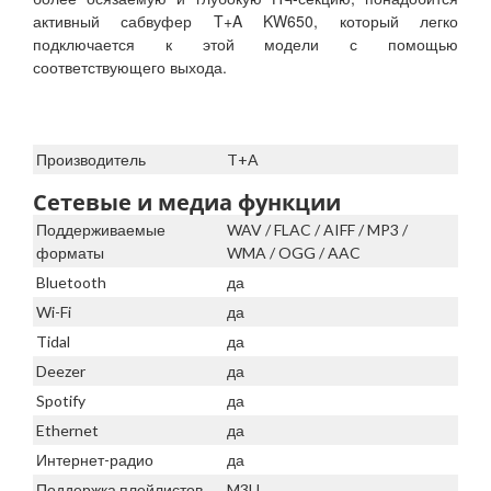
активный сабвуфер T+A KW650, который легко
подключается к этой модели с помощью
соответствующего выхода.
Производитель
T+A
Сетевые и медиа функции
Поддерживаемые
WAV / FLAC / AIFF / MP3 /
форматы
WMA / OGG / AAC
Bluetooth
да
Wi-Fi
да
Tidal
да
Deezer
да
Spotify
да
Ethernet
да
Интернет-радио
да
Поддержка плейлистов
M3U