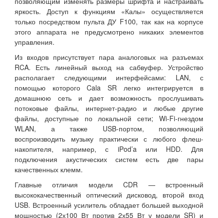
позволяющим изменять размеры шрифта и настраивать
яркость. Доступ к функциям «Калы» осуществляется
только посредством пульта ДУ F100, так как на корпусе
этого аппарата не предусмотрено никаких элементов
управления.
Из входов присутствует пара аналоговых на разъемах
RCA. Есть линейный выход на сабвуфер. Устройство
располагает следующими интерфейсами: LAN, с
помощью которого Cala SR легко интегрируется в
домашнюю сеть и дает возможность прослушивать
потоковые файлы, интернет-радио и любые другие
файлы, доступные по локальной сети; Wi-Fi-гнездом
WLAN, а также USB-портом, позволяющий
воспроизводить музыку практически с любого флеш-
накопителя, например, с iPod’a или HDD. Для
подключения акустических систем есть две пары
качественных клемм.
Главные отличия модели CDR — встроенный
высококачественный оптический дисковод, второй вход
USB. Встроенный усилитель обладает большей выходной
мощностью (2х100 Вт против 2х55 Вт у модели SR) и