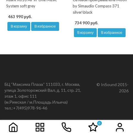
System soft grey
by Simaudio Compass 371
silver\black
463 990 руб.
734 900 руб.
В корзину
В избранное
В корзину
В избранное
БЦ “Максима Плаза“ 111033, г. Москва,
© InSound 2015-
улица Золоторожский Вал, д. 11, стр. 21,
2026
этаж 1, офис 111
(м.Римская / м.Площадь Ильича)
тел.:
+7(495)978-96-46
0