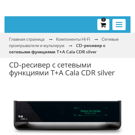
0
Toggle
navigati
Главная страница
Компоненты Hi‑Fi
Сетевые
проигрыватели и мультирум
CD-ресивер с
сетевыми функциями T+A Cala CDR silver
CD-ресивер с сетевыми
функциями T+A Cala CDR silver