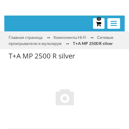
0
Toggle
navigati
Главная страница
Компоненты Hi‑Fi
Сетевые
проигрыватели и мультирум
T+A MP 2500 R silver
T+A MP 2500 R silver