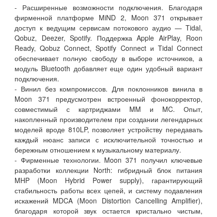
- Расширенные возможности подключения. Благодаря
фирменной платформе MiND 2, Moon 371 открывает
доступ к ведущим сервисам потокового аудио — Tidal,
Qobuz, Deezer, Spotify. Поддержка Apple AirPlay, Roon
Ready, Qobuz Connect, Spotify Connect и Tidal Connect
обеспечивает полную свободу в выборе источников, а
модуль Bluetooth добавляет еще один удобный вариант
подключения.
- Винил без компромиссов. Для поклонников винила в
Moon 371 предусмотрен встроенный фонокорректор,
совместимый с картриджами MM и MC. Опыт,
накопленный производителем при создании легендарных
моделей вроде 810LP, позволяет устройству передавать
каждый нюанс записи с исключительной точностью и
бережным отношением к музыкальному материалу.
- Фирменные технологии. Moon 371 получил ключевые
разработки коллекции North: гибридный блок питания
MHP (Moon Hybrid Power supply), гарантирующий
стабильность работы всех цепей, и систему подавления
искажений MDCA (Moon Distortion Cancelling Amplifier),
благодаря которой звук остается кристально чистым,