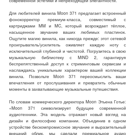
современной эстетики и непреходящей элегантности.
Для любителей винила Moon 371 предлагает встроенный
фонокорректор премиум-класса, совместимый с
картриджами MM и MC, который возрождает тёплое,
насыщенное звучание ваших любимых пластинок.
Ощутите магию винила, как никогда прежде: этот сетевой
проигрыватель/усилитель оживляет каждую ноту с
исключительной глубиной и чистотой. Погрузитесь в свою
музыкальную библиотеку с MiND 2, гарантируя
беспрепятственный доступ к стриминговым сервисам и
наслаждаясь уникальным характером вашей коллекции
винила. Позвольте Moon 371 переосмыслить ваши
впечатления от прослушивания и превратить обычные
моменты в захватывающие музыкальные путешествия.
По словам коммерческого директора Moon Этьена Готье:
«Moon 371 символизирует будущее современной
аудиотехники. Эта модель отражает новый взгляд на
дизайн и философию компании. Объединив в одном
устройстве бескомпромиссное звучание и выразительный
внешний облик, мы сделали премиальное аудио