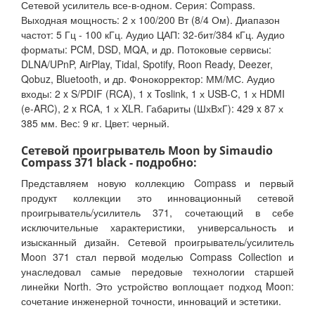
Сетевой усилитель все-в-одном. Серия: Compass.
Выходная мощность: 2 х 100/200 Вт (8/4 Ом). Диапазон
частот: 5 Гц - 100 кГц. Аудио ЦАП: 32-бит/384 кГц. Аудио
форматы: PCM, DSD, MQA, и др. Потоковые сервисы:
DLNA/UPnP, AirPlay, Tidal, Spotify, Roon Ready, Deezer,
Qobuz, Bluetooth, и др. Фонокорректор: ММ/МС. Аудио
входы: 2 x S/PDIF (RCA), 1 x Toslink, 1 х USB-C, 1 х HDMI
(e-ARC), 2 x RCA, 1 х XLR. Габариты (ШхВхГ): 429 x 87 х
385 мм. Вес: 9 кг. Цвет: черный.
Сетевой проигрыватель Moon by Simaudio
Compass 371 black - подробно:
Представляем новую коллекцию Compass и первый
продукт коллекции это инновационный сетевой
проигрыватель/усилитель 371, сочетающий в себе
исключительные характеристики, универсальность и
изысканный дизайн. Сетевой проигрыватель/усилитель
Moon 371 стал первой моделью Compass Collection и
унаследовал самые передовые технологии старшей
линейки North. Это устройство воплощает подход Moon:
сочетание инженерной точности, инноваций и эстетики.