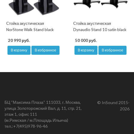
Стойка акустическая
Стойка акустическая
NorStone Walk Stand black
Dynaudio Stand 10 satin black
20 990 руб.
50 000 руб.
В корзину
В избранное
В корзину
В избранное
БЦ “Максима Плаза“ 111033, г. Москва,
© InSound 2015-
улица Золоторожский Вал, д. 11, стр. 21,
2026
этаж 1, офис 111
(м.Римская / м.Площадь Ильича)
тел.:
+7(495)978-96-46