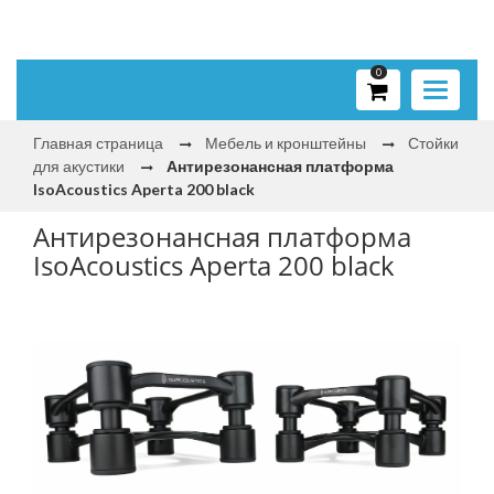
0
Toggle
navigati
Главная страница
Мебель и кронштейны
Стойки
для акустики
Антирезонансная платформа
IsoAcoustics Aperta 200 black
Антирезонансная платформа
IsoAcoustics Aperta 200 black