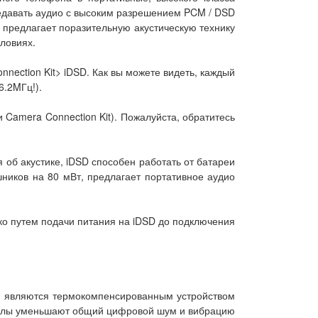
редавать аудио с высоким разрешением PCM / DSD
» предлагает поразительную акустическую технику
словиях.
ection Kit> iDSD. Как вы можете видеть, каждый
6.2MГц!).
Camera Connection Kit). Пожалуйста, обратитесь
об акустике, iDSD способен работать от батареи
ников на 80 мВт, предлагает портативное аудио
ько путем подачи питания на iDSD до подключения
h, являются термокомпенсированным устройством
таллы уменьшают общий цифровой шум и вибрацию