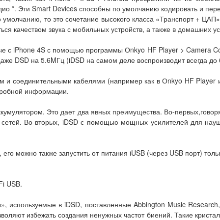
дио *. Эти Smart Devices способны по умолчанию кодировать и пе
о умолчанию, то это сочетание высокого класса «Транспорт + ЦАП
ься качеством звука с мобильных устройств, а также в домашних у
 с iPhone 4S с помощью программы Оnkyo HF Player > Camera Conn
аже DSD на 5.6MГц (iDSD на самом деле воспроизводит всегда до 
и соединительными кабелями (например как в Оnkyo HF Player и 
одробной информации.
мулятором. Это дает два явных преимущества. Во-первых,говоря 
сетей. Во-вторых, iDSD с помощью мощных усилителей для науш
 его можно также запустить от питания iUSB (через USB порт) тол
Fi USB.
ы», используемые в iDSD, поставленные Abbington Music Researc
озволяют избежать создания ненужных частот биений. Такие крис