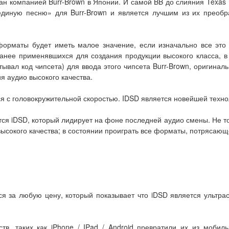
н компанией Burr-Brown в Японии. И самой BB до слияния Texas 
единую песню» для Burr-Brown и является лучшим из их преобр
форматы будет иметь малое значение, если изначально все это
анее применявшихся для создания продукции высокого класса, в
батывал код чипсета) для ввода этого чипсета Burr-Brown, оригин
я аудио высокого качества.
я с головокружительной скоростью. IDSD является новейшей техно
ся iDSD, который лидирует на фоне последней аудио смены. Не то
к высокого качества; в состоянии проиграть все форматы, потрясаю
ся за любую цену, который показывает что iDSD является ультра
тв, таких как iPhone / IPad / Android превратили их из мобил