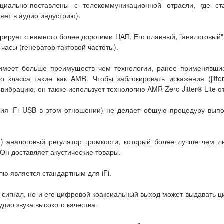
циально-поставлены с телекоммуникационной отрасли, где ст
ет в аудио индустрию).
урирует с намного более дорогими ЦАП. Его плавный, "аналоговый"
 часы (генератор тактовой частоты).
 имеет больше преимуществ чем технологии, ранее применявшие
о класса такие как AMR. Чтобы заблокировать искажения (jitte
ибрацию, он также использует технологию AMR Zero Jitter® Lite 
кция iFi USB в этом отношении) не делает общую процедуру вып
) аналоговый регулятор громкости, который более лучше чем л
 Он доставляет акустические товары.
ю является стандартным для iFi.
й сигнал, но и его цифровой коаксиальный выход может выдавать 
дио звука высокого качества.