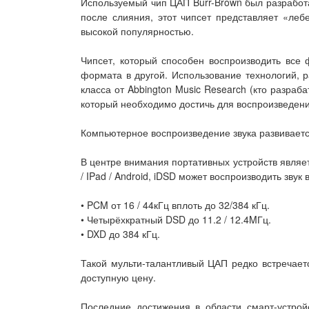
Используемый чип ЦАП Burr-Brown был разработа
после слияния, этот чипсет представляет «леб
высокой популярностью.
Чипсет, который способен воспроизводить все 
формата в другой. Использование технологий, р
класса от Abbington Music Research (кто разра
который необходимо достичь для воспроизведени
Компьютерное воспроизведение звука развиваетс
В центре внимания портативных устройств являет
/ IPad / Android, iDSD может воспроизводить зву
• PCM от 16 / 44кГц вплоть до 32/384 кГц.
• Четырёхкратный DSD до 11.2 / 12.4MГц.
• DXD до 384 кГц.
Такой мульти-талантливый ЦАП редко встречает
доступную цену.
Последние достижения в области смарт-устройс