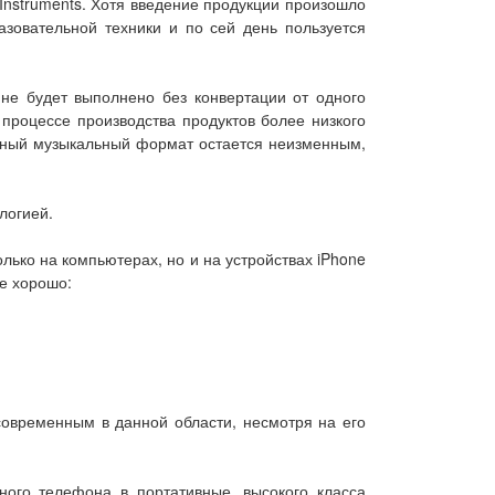
Instruments. Хотя введение продукции произошло
азовательной техники и по сей день пользуется
 не будет выполнено без конвертации от одного
 процессе производства продуктов более низкого
альный музыкальный формат остается неизменным,
логией.
лько на компьютерах, но и на устройствах iPhone
ще хорошо:
современным в данной области, несмотря на его
ьного телефона в портативные, высокого класса