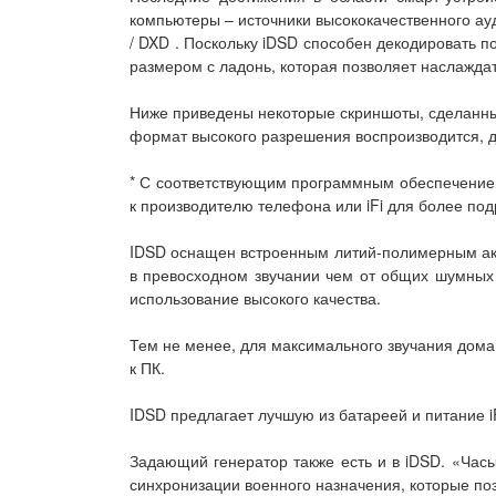
компьютеры – источники высококачественного ау
/ DXD . Поскольку iDSD способен декодировать п
размером с ладонь, которая позволяет наслаждат
Ниже приведены некоторые скриншоты, сделанные
формат высокого разрешения воспроизводится, д
* С соответствующим программным обеспечением 
к производителю телефона или iFi для более п
IDSD оснащен встроенным литий-полимерным акку
в превосходном звучании чем от общих шумных 
использование высокого качества.
Тем не менее, для максимального звучания дома,
к ПК.
IDSD предлагает лучшую из батареей и питание i
Задающий генератор также есть и в iDSD. «Час
синхронизации военного назначения, которые п