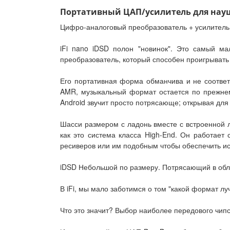
Портативный ЦАП/усилитель для наушни
Цифро-аналоговый преобразователь + усилитель
iFi nano iDSD полон "новинок". Это самый м
преобразователь, который способен проигрыват
Его портативная форма обманчива и не соответ
AMR, музыкальный формат остается по прежнему
Android звучит просто потрясающе; открывая для
Шасси размером с ладонь вместе с встроенной 
как это система класса High-End. Он работае
ресиверов или им подобным чтобы обеспечить ис
iDSD Небольшой по размеру. Потрясающий в обл
В iFi, мы мало заботимся о том "какой формат л
Что это значит? Выбор наиболее передового чип