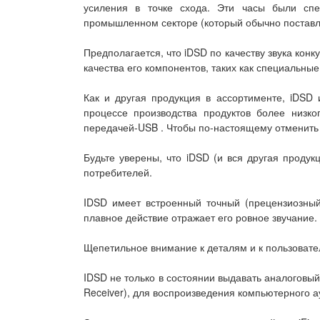
усиления в точке схода. Эти часы были спе
промышленном секторе (который обычно поставля
Предполагается, что iDSD по качеству звука конк
качества его компонентов, таких как специальные
Как и другая продукция в ассортименте, iDSD
процессе производства продуктов более низког
передачей-USB . Чтобы по-настоящему отменить в
Будьте уверены, что iDSD (и вся другая проду
потребителей.
IDSD имеет встроенный точный (прецензиозный
плавное действие отражает его ровное звучание.
Щепетильное внимание к деталям и к пользовател
IDSD не только в состоянии выдавать аналоговы
Receiver), для воспроизведения компьютерного ау