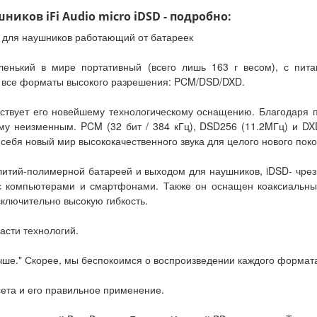
ков iFi Audio micro iDSD - подробно:
 для наушников работающий от батареек
аленький в мире портативный (всего лишь 163 г весом), с пит
ь все форматы высокого разрешения: PCM/DSD/DXD.
ствует его новейшему технологическому оснащению. Благодаря п
 неизменным. PCM (32 бит / 384 кГц), DSD256 (11.2MГц) и DXD 
 себя новый мир высококачественного звука для целого нового пок
литий-полимерной батареей и выходом для наушников, iDSD- чрез
т с компьютерами и смартфонами. Также он оснащен коаксиаль
ключительно высокую гибкость.
асти технологий.
учше." Скорее, мы беспокоимся о воспроизведении каждого формат
сета и его правильное применение.