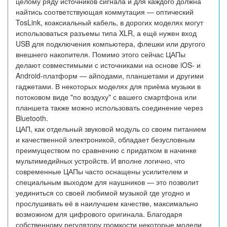
целому ряду источников сигнала и для каждого должна
найтись соответствующая коммутация — оптический
TosLink, коаксиальный кабель, в дорогих моделях могут
использоваться разъемы типа XLR, а ещё нужен вход
USB для подключения компьютера, флешки или другого
внешнего накопителя. Помимо этого сейчас ЦАПы
делают совместимыми с источниками на основе iOS- и
Android-платформ — айподами, планшетами и другими
гаджетами. В некоторых моделях для приёма музыки в
потоковом виде "по воздуху" с вашего смартфона или
планшета также можно использовать соединение через
Bluetooth.
ЦАП, как отдельный звуковой модуль со своим питанием
и качественной электроникой, обладает безусловным
преимуществом по сравнению с придатком в начинке
мультимедийных устройств. И вполне логично, что
современные ЦАПы часто оснащены усилителем и
специальным выходом для наушников — это позволит
уединиться со своей любимой музыкой где угодно и
прослушивать её в наилучшем качестве, максимально
возможном для цифрового оригинала. Благодаря
собственному регулятору громкости некоторые модели