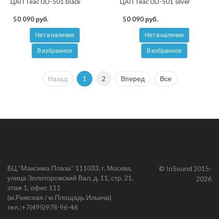
ЦАП Teac UD-501 black
ЦАП Teac UD-501 silver
50 090 руб.
50 090 руб.
Нет в наличии
Нет в наличии
В избранное
В избранное
Назад
1
2
Вперед
Все
БЦ “Максима Плаза“ 111033, г. Москва,
© InSound 2015-
улица Золоторожский Вал, д. 11, стр. 21,
2026
этаж 1, офис 111
(м.Римская / м.Площадь Ильича)
тел.:
+7(495)978-96-46