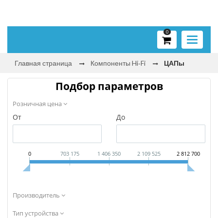
0
Toggle
navigati
Главная страница
Компоненты Hi‑Fi
ЦАПы
Подбор параметров
Розничная цена
От
До
0
703 175
1 406 350
2 109 525
2 812 700
Производитель
Тип устройства