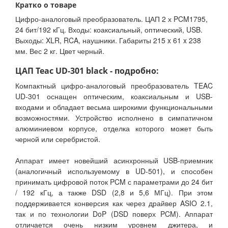
Кратко о товаре
Цифро-аналоговый преобразователь. ЦАП 2 х PCM1795,
24 бит/192 кГц. Входы: коаксиальный, оптический, USB.
Выходы: XLR, RCA, наушники. Габариты 215 x 61 x 238
мм. Вес 2 кг. Цвет черный.
ЦАП Teac UD-301 black - подробно:
Компактный цифро-аналоговый преобразователь TEAC
UD-301 оснащен оптическим, коаксиальным и USB-
входами и обладает весьма широкими функциональными
возможностями. Устройство исполнено в симпатичном
алюминиевом корпусе, отделка которого может быть
черной или серебристой.
Аппарат имеет новейший асинхронный USB-приемник
(аналогичный используемому в UD-501), и способен
принимать цифровой поток PCM с параметрами до 24 бит
/ 192 кГц, а также DSD (2,8 и 5,6 МГц). При этом
поддерживается конверсия как через драйвер ASIO 2.1,
так и по технологии DoP (DSD поверх PCM). Аппарат
отличается очень низким уровнем джитера, и