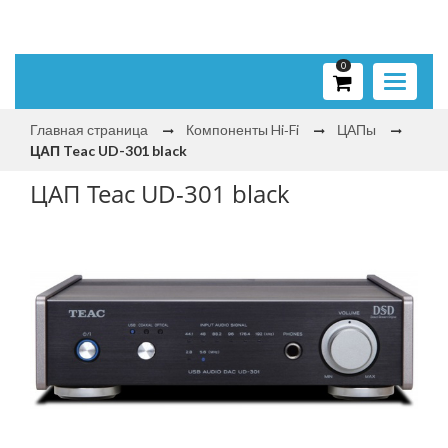
0
Toggle
navigati
Главная страница
Компоненты Hi‑Fi
ЦАПы
ЦАП Teac UD-301 black
ЦАП Teac UD-301 black