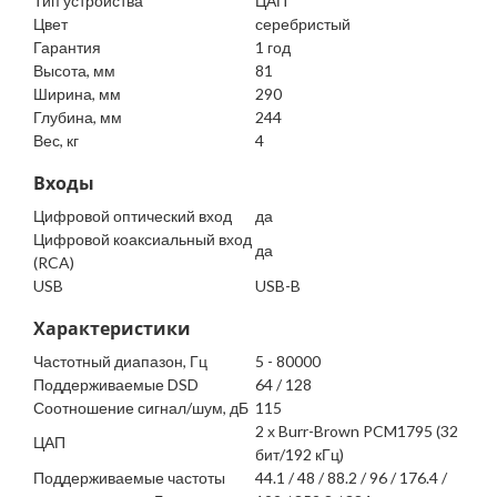
Тип устройства
ЦАП
Цвет
серебристый
Гарантия
1 год
Высота, мм
81
Ширина, мм
290
Глубина, мм
244
Вес, кг
4
Входы
Цифровой оптический вход
да
Цифровой коаксиальный вход
да
(RCA)
USB
USB-B
Характеристики
Частотный диапазон, Гц
5 - 80000
Поддерживаемые DSD
64 / 128
Соотношение сигнал/шум, дБ
115
2 х Burr-Brown PCM1795 (32
ЦАП
бит/192 кГц)
Поддерживаемые частоты
44.1 / 48 / 88.2 / 96 / 176.4 /