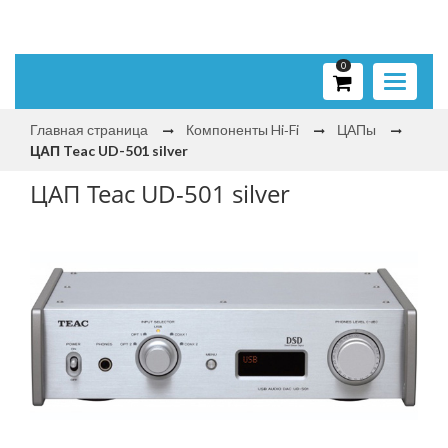
0
Toggle
navigati
Главная страница
Компоненты Hi‑Fi
ЦАПы
ЦАП Teac UD-501 silver
ЦАП Teac UD-501 silver