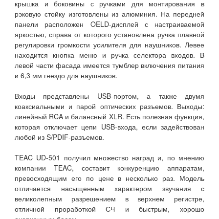
крышка и боковины с ручками для монтирования в
рэковую стойку изготовлены из алюминия. На передней
панели расположен OELD-дисплей с настраиваемой
яркостью, справа от которого установлена ручка плавной
регулировки громкости усилителя для наушников. Левее
находится кнопка меню и ручка селектора входов. В
левой части фасада имеется тумблер включения питания
и 6,3 мм гнездо для наушников.
Входы представлены USB-портом, а также двумя
коаксиальными и парой оптических разъемов. Выходы:
линейный RCA и балансный XLR. Есть полезная функция,
которая отключает цепи USB-входа, если задействован
любой из S/PDIF-разъемов.
TEAC UD-501 получил множество наград и, по мнению
компании TEAC, составит конкуренцию аппаратам,
превосходящим его по цене в несколько раз. Модель
отличается насыщенным характером звучания с
великолепным разрешением в верхнем регистре,
отличной проработкой СЧ и быстрым, хорошо