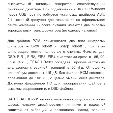
высокоточный тактовый генератор, способствующий
снижению джиттера. При подключении к ПК с ОС Windows
через USB-порт потребуется установка драйвера ASIO
2.1, который доступен для скачивания на официальном
сайте компании. В блоке питания имеются два силовых
тороидальных трансформатора (по одному на канал).
Для файлов PCM применяются два типа цифровых
фильтров – Slow roll-off и Sharp roll-off , при этом
фильтрацию можно полностью отключить. Фильтры для
DSD: FIR1, FIR2, FIR3, FIR4 с частотами среза в 185, 90,
85 и 94 кГц. TEAC UD-501 обладает широким частотным
диапазоном с верхней границей в 80 кГц. Отношение
сигнал/шум достигает 115 дБ. Для файлов PCM возможен
апсемплинг до 192 кГц с целью уменьшения джиттера.
Доступно фирменное ПО для проигрывания файлов в
высоком разрешении или DSD-файлов.
ЦАП TEAC UD-501 имеет компактный корпус со стальным
шасси, четкими дизайнерскими линиями и надежной
защитой от вибраций и резонансов. Фасад, верхняя