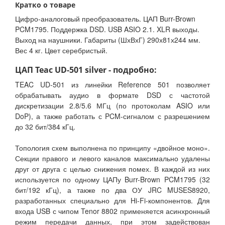
Кратко о товаре
Цифро-аналоговый преобразователь. ЦАП Burr-Brown
PCM1795. Поддержка DSD. USB ASIO 2.1. XLR выходы.
Выход на наушники. Габариты (ШхВхГ) 290х81х244 мм.
Вес 4 кг. Цвет серебристый.
ЦАП Teac UD-501 silver - подробно:
TEAC UD-501 из линейки Reference 501 позволяет
обрабатывать аудио в формате DSD с частотой
дискретизации 2.8/5.6 МГц (по протоколам ASIO или
DoP), а также работать с PCM-сигналом с разрешением
до 32 бит/384 кГц.
Топология схем выполнена по принципу «двойное моно».
Секции правого и левого каналов максимально удалены
друг от друга с целью снижения помех. В каждой из них
используется по одному ЦАПу Burr-Brown PCM1795 (32
бит/192 кГц), а также по два ОУ JRC MUSES8920,
разработанных специально для Hi-Fi-компонентов. Для
входа USB с чипом Tenor 8802 применяется асинхронный
режим передачи данных, при этом задействован