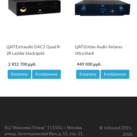
ЦАП Extraudio DAC2 Quad R-
ЦАП Eridan Audio Antares
2R Ladder black/gold
Ultra black
2 812 700 руб.
449 000 руб.
В корзину
В избранное
В корзину
В избранное
БЦ “Максима Плаза“ 111033, г. Москва,
© InSound 2015-
улица Золоторожский Вал, д. 11, стр. 21,
2026