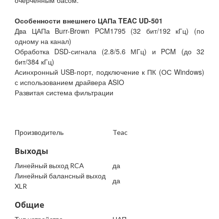
очерченным басом.
Особенности внешнего ЦАПа TEAC UD-501
Два ЦАПа Burr-Brown PCM1795 (32 бит/192 кГц) (по
одному на канал)
Обработка DSD-сигнала (2.8/5.6 МГц) и PCM (до 32
бит/384 кГц)
Асинхронный USB-порт, подключение к ПК (ОС Windows)
с использованием драйвера ASIO
Развитая система фильтрации
Производитель
Teac
Выходы
Линейный выход RCA
да
Линейный балансный выход
да
XLR
Общие