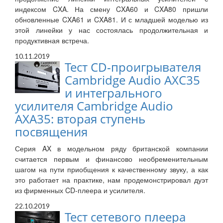
индексом CXA. На смену CXA60 и CXA80 пришли
обновленные CXA61 и CXA81. И с младшей моделью из
этой линейки у нас состоялась продолжительная и
продуктивная встреча.
10.11.2019
Тест CD-проигрывателя
Cambridge Audio AXC35
и интегрального
усилителя Cambridge Audio
AXA35: вторая ступень
посвящения
Серия AX в модельном ряду британской компании
считается первым и финансово необременительным
шагом на пути приобщения к качественному звуку, а как
это работает на практике, нам продемонстрировал дуэт
из фирменных CD-плеера и усилителя.
22.10.2019
Тест сетевого плеера