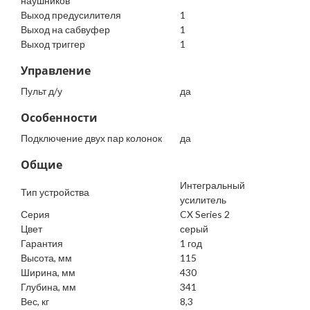
наушников
Выход предусилителя
1
Выход на сабвуфер
1
Выход триггер
1
Управление
Пульт д/у
да
Особенности
Подключение двух пар колонок
да
Общие
Интегральный
Тип устройства
усилитель
Серия
CX Series 2
Цвет
серый
Гарантия
1 год
Высота, мм
115
Ширина, мм
430
Глубина, мм
341
Вес, кг
8,3