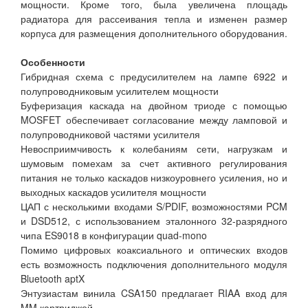
мощности. Кроме того, была увеличена площадь
радиатора для рассеивания тепла и изменен размер
корпуса для размещения дополнительного оборудования.
Особенности
Гибридная схема с предусилителем на лампе 6922 и
полупроводниковым усилителем мощности
Буферизация каскада на двойном триоде с помощью
MOSFET обеспечивает согласование между ламповой и
полупроводниковой частями усилителя
Невосприимчивость к колебаниям сети, нагрузкам и
шумовым помехам за счет активного регулирования
питания не только каскадов низкоуровнего усиления, но и
выходных каскадов усилителя мощности
ЦАП с несколькими входами S/PDIF, возможностями PCM
и DSD512, с использованием эталонного 32-разрядного
чипа ES9018 в конфигурации quad-mono
Помимо цифровых коаксиального и оптических входов
есть возможность подключения дополнительного модуля
Bluetooth aptX
Энтузиастам винила CSA150 предлагает RIAA вход для
MM картриджей