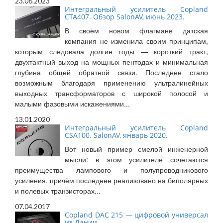
23.06.2023
Интегральный усилитель Copland
CTA407. Обзор SalonAV, июнь 2023.
В своём новом флагмане датская
компания не изменила своим принципам,
которым следовала долгие годы — короткий тракт,
двухтактный выход на мощных пентодах и минимальная
глубина общей обратной связи. Последнее стало
возможным благодаря применению ультралинейных
выходных трансформаторов с широкой полосой и
малыми фазовыми искажениями...
13.01.2020
Интегральный усилитель Copland
CSA100. SalonAV, январь 2020.
Вот новый пример смелой инженерной
мысли: в этом усилителе сочетаются
преимущества лампового и полупроводникового
усиления, причём последнее реализовано на биполярных
и полевых транзисторах...
07.04.2017
Copland DAC 215 — цифровой универсал
из Дании.