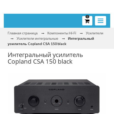
0
Toggle
navigati
Главная страница
Компоненты Hi‑Fi
Усилители
Усилители интегральные
Интегральный
усилитель Copland CSA 150 black
Интегральный усилитель
Copland CSA 150 black