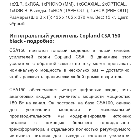
1xXLR, 3xRCA, 1xPHONO (MM), 1xCOAXIAL, 2xOPTICAL,
1xUSB-B. Выходы: 1xRCA (TAPE OUT), 1xRCA (PRE-OUT).
Размеры (Ш х В х Г): 435 х 165 х 370 мм. Вес: 15 кг. Цвет:
чёрный.
Интегральный усилитель Copland CSA 150
black - подробно:
CSA150 является топовой моделью в новой линейке
усилителей серии Copland CSA. В динамике этот
усилитель с обратной связью по току может превышать
номинальную мощность в несколько раз – достаточно,
чтобы раскачать практически любой громкоговоритель.
CSA150 обеспечивает четыре цифровых входа, пять
аналоговых входов и усилитель мощности мощностью
150 Вт на канал. Он построен на базе CSA100, однако
для увеличения мощности и максимальной
производительности мы модернизировали источник
питания с помощью большего тороидального
трансформатора и отдельного полностью регулируемого
источника питания для выходных каскадов усилителя