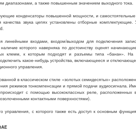
м диапазонами, а также повышенным значением выходного тока.
трующие конденсаторы повышенной мощности, и самостоятельные 
я качества звука цепях установлены отборные комплектующие.
d.
 линейными входами, входом/выходом для подключения запис
 наличие которого наверняка по достоинству оценят начинающи
вых клемм, к которым подходят и разъемы типа «банан». На 
 подключить какое-нибудь устройства, включающееся и отключаю
ционного управления.
анной в классическом стиле «золотых семидесятых» расположены
чения режимов тонкомпенсации и прямой подачи аудиосигнала. Име
происходит с помощью высококлассных реле, расположенных в 
позолоченными контактными поверхностями).
ого управления, с которого также есть доступ к основным функ
0AE