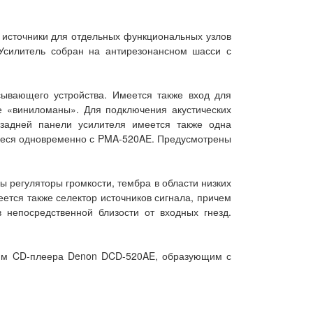
источники для отдельных функциональных узлов
 Усилитель собран на антирезонансном шасси с
ывающего устройства. Имеется также вход для
е «виниломаны». Для подключения акустических
задней панели усилителя имеется также одна
щееся одновременно с PMA-520AE. Предусмотрены
 регуляторы громкости, тембра в области низких
ется также селектор источников сигнала, причем
непосредственной близости от входных гнезд.
циям CD-плеера Denon DCD-520AE, образующим с