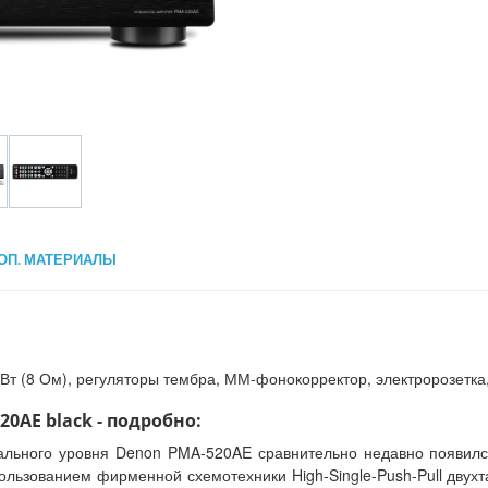
ОП. МАТЕРИАЛЫ
Вт (8 Ом), регуляторы тембра, ММ-фонокорректор, электророзетка, 
0AE black - подробно:
ального уровня Denon PMA-520AE сравнительно недавно появился
льзованием фирменной схемотехники High-Single-Push-Pull двух