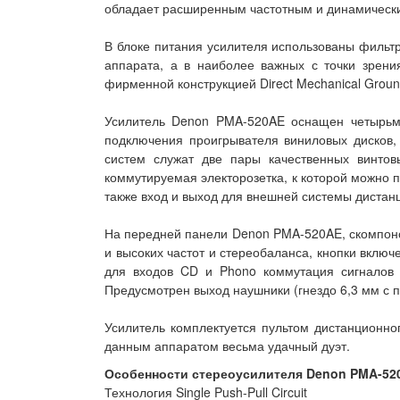
обладает расширенным частотным и динамически
В блоке питания усилителя использованы филь
аппарата, а в наиболее важных с точки зрени
фирменной конструкцией Direct Mechanical Groun
Усилитель Denon PMA-520AE оснащен четырьмя
подключения проигрывателя виниловых дисков,
систем служат две пары качественных винто
коммутируемая электорозетка, к которой можно
также вход и выход для внешней системы дистан
На передней панели Denon PMA-520AE, скомпонов
и высоких частот и стереобаланса, кнопки вклю
для входов CD и Phono коммутация сигналов 
Предусмотрен выход наушники (гнездо 6,3 мм с 
Усилитель комплектуется пультом дистанционн
данным аппаратом весьма удачный дуэт.
Особенности стереоусилителя Denon PMA-52
Технология Single Push-Pull Circuit