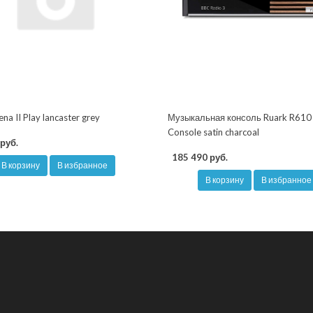
a II Play lancaster grey
Музыкальная консоль Ruark R610
Console satin charcoal
руб.
185 490 руб.
В корзину
В избранное
В корзину
В избранное