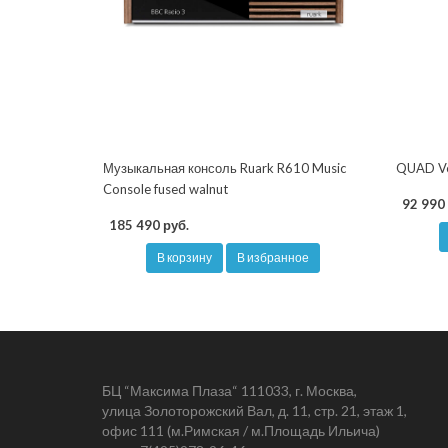
Музыкальная консоль Ruark R610 Music
QUAD Ven
Console fused walnut
92 990 
185 490 руб.
В корзину
В избранное
БЦ “Максима Плаза“ 111033, г. Москва,
улица Золоторожский Вал, д. 11, стр. 21, этаж 1,
офис 111 (м.Римская / м.Площадь Ильича)