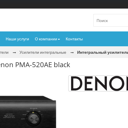
Наши услуги
О компании
Контакты
тели
Усилители интегральные
Интегральный усилитель
non PMA-520AE black