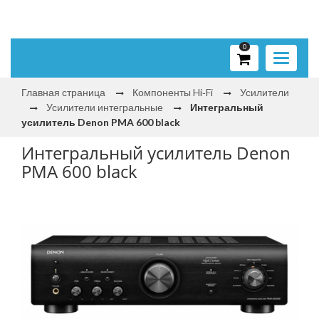
0
Toggle
navigati
Главная страница
Компоненты Hi‑Fi
Усилители
Усилители интегральные
Интегральный
усилитель Denon PMA 600 black
Интегральный усилитель Denon
PMA 600 black