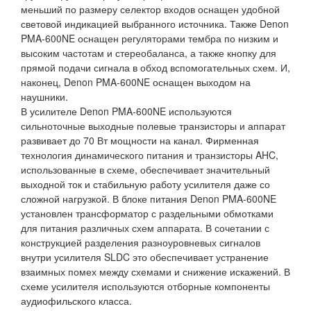
меньший по размеру селектор входов оснащен удобной
световой индикацией выбранного источника. Также Denon
PMA-600NE оснащен регуляторами тембра по низким и
высоким частотам и стереобаланса, а также кнопку для
прямой подачи сигнала в обход вспомогательных схем. И,
наконец, Denon PMA-600NE оснащен выходом на
наушники.
В усилителе Denon PMA-600NE используются
сильноточные выходные полевые транзисторы и аппарат
развивает до 70 Вт мощности на канал. Фирменная
технология динамического питания и транзисторы AHC,
использованные в схеме, обеспечивает значительный
выходной ток и стабильную работу усилителя даже со
сложной нагрузкой. В блоке питания Denon PMA-600NE
установлен трансформатор с раздельными обмотками
для питания различных схем аппарата. В сочетании с
конструкцией разделения разноуровневых сигналов
внутри усилителя SLDC это обеспечивает устранение
взаимных помех между схемами и снижение искажений. В
схеме усилителя используются отборные компоненты
аудиофильского класса.