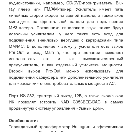
аудиоисточники, например, CD/DVD-проигрыватель, Blu-
ray плеер или FM/AM-тюнер. Усилитель имеет пять
линейных стерео входов на задней панели, а также вход
мини-джек на фронтальной панели для подключения
MP3-плеера. Поклонники винолового звука также будут
довольны усилителем, у него также есть вход для
подключения виниловых вертушек с картриджами типа
ММ/МС. В дополнение к этому у усилителя есть выход
Pre-Out и вход Main-In, что при желании позволяет
использовать его и как высококачественный
предусилитель, и как отдельный усилитель мощности.
Второй выход Pre-Out можно использовать для
подключения сабвуфера или дополнительного усилителя
для «раскачки» очень требовательных к мощности АС.
Порт RS-232, триггерный выход 12В, а также вход/выход
ИК позволят встроить NAD C356ВЕЕ-DAC в самую
продвинутую систему управления «Умный Дом».
Особенности:
Тороидальный трансформатор Holmgren и эффективная