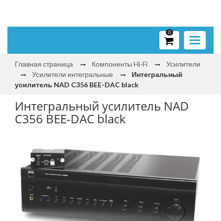
0
Toggle
navigati
Главная страница
Компоненты Hi‑Fi
Усилители
Усилители интегральные
Интегральный
усилитель NAD C356 BEE-DAC black
Интегральный усилитель NAD
C356 BEE-DAC black