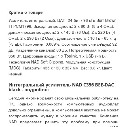
Кратко о товаре
Усилитель интегральный. ЦАП: 24-бит / 96 кГц Burr-Brown
TI PCM1796. Выходная мощность: 2 х 80 Вт (8 и 4 Ома),
динамическая мощность: 2 х 145 Вт (8 Ом), 2 х 220 Вт (4
Ома), 2 х 290 Вт (2 Ома). Диапазон частот: 10 Гц - 65 кГц
(-3 дБ). Гармоники: 0.009%. Соотношение сигнал/шум: 92
дБ. Разделение каналов: 80 дБ. Потребляемая мощность:
350 Вт. Цифровые входы: 1 x Toslink, 1 х USB тип В.
Технология NAD Soft Clipping. Модульная конструкция
(MDC). Габариты: 435 x 130 x 337 мм. Вес: 9,8 кг. Цвет:
черный.
Интегральный усилитель NAD C356 BEE-DAC
black - подробно:
Сегодня многие хранят свою музыкальную библиотеку на
ПК, однако возможности компьютерных аудиоплат
довольно ограничены, а компьютерная акустика не может
воспроизводить музыку в хорошем качестве. Компания
NAD предлагает решить эту проблему при помощи