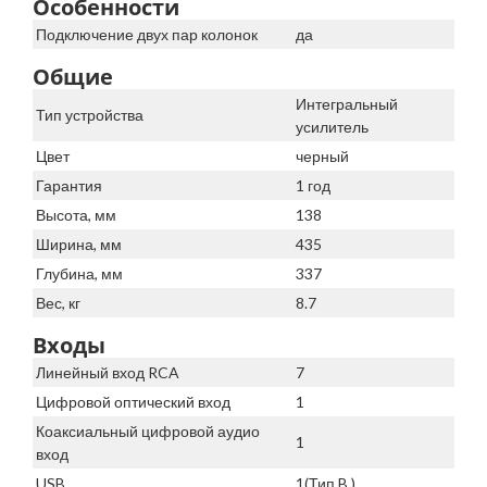
Особенности
Подключение двух пар колонок
да
Общие
Интегральный
Тип устройства
усилитель
Цвет
черный
Гарантия
1 год
Высота, мм
138
Ширина, мм
435
Глубина, мм
337
Вес, кг
8.7
Входы
Линейный вход RCA
7
Цифровой оптический вход
1
Коаксиальный цифровой аудио
1
вход
USB
1(Тип B )