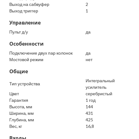
Выход на сабвуфер
2
Выход триггер
1
Управление
Пульт д/у
да
Особенности
Подключение двух пар колонок
да
Мостовой режим
нет
Общие
Интегральный
Тип устройства
усилитель
Цвет
серебристый
Гарантия
1 год
Высота, мм
144
Ширина, мм
431
Глубина, мм
425
Вес, кг
16,8
Входы