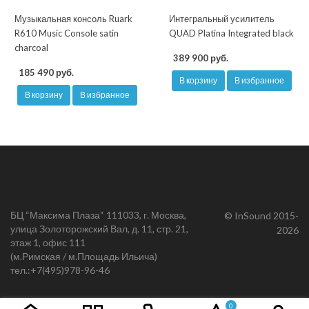
Музыкальная консоль Ruark
Интегральный усилитель
R610 Music Console satin
QUAD Platina Integrated black
charcoal
389 900 руб.
185 490 руб.
В корзину
В избранное
В корзину
В избранное
БЦ “Максима Плаза“ 111033, г. Москва,
© InSound 2015-
улица Золоторожский Вал, д. 11, стр. 21,
2026
этаж 1, офис 111
(м.Римская / м.Площадь Ильича)
тел.:
+7(495)978-96-46
0