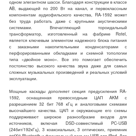
одном элегантном шасси. Благодаря конструкции в классе
AB, выдающей по 200 Вт на канал, и первоклассным
компонентам аудиофильского качества, RA-1592 может
без труда работать даже с крупными акустическими
системами. Впечатляющий тороидальный
трансформатор, изготовленный на фабрике Rotel,
является ключевым элементом надежного блока питания
с заказными накопительными конденсаторами с
перфорированными обкладками и схемной топологии
типа «двойное моно». Все это помогает обеспечить
постоянство высокого качества звука даже для самых
сложных музыкальных произведений и реальных условий
эксплуатации.
Мощные каскады дополняет секция предусиления RA-
1592, оснащенная превосходным ЦАП AKM с
разрешением 32 бит 768 кГц и аналоговыми схемами
высочайшего качества. ЦАП и окружающие его схемы
поддерживают широкое разнообразие входов для
источников, включая DSD-совместимый PC-USB
(24бит/192кГц), 3 коаксиальных, 3 оптических, приемник
aptX® Bluetooth и фронтальный разъем USB для iPod. Для