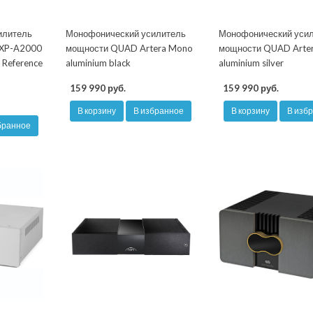
илитель
Монофонический усилитель
Монофонический уси
 XP-A2000
мощности QUAD Artera Mono
мощности QUAD Arte
r Reference
aluminium black
aluminium silver
159 990 руб.
159 990 руб.
В корзину
В избранное
В корзину
В изб
бранное