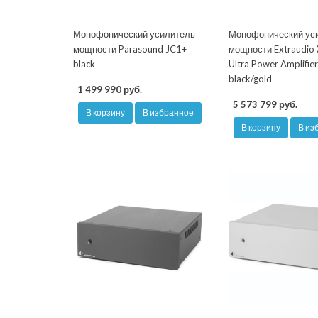
Монофонический усилитель
Монофонический ус
мощности Parasound JC1+
мощности Extraudio
black
Ultra Power Amplifie
black/gold
1 499 990 руб.
5 573 799 руб.
В корзину
В избранное
В корзину
В из