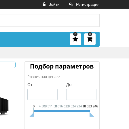
Войти
Регистрация
0
0
Подбор параметров
Розничная цена
От
До
0
4 508 311.50
9 016 623
13 524 934.50
18 033 246