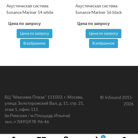
Акустическая система
Акустическая система
Sonance Mariner 54 white
Sonance Mariner 56 black
Цена по запросу
Цена по запросу
Цена по запросу
Цена по запросу
В избранное
В избранное
БЦ “Максима Плаза“ 111033, г. Москва,
© InSound 2015-
улица Золоторожский Вал, д. 11, стр. 21,
2026
этаж 1, офис 111
(м.Римская / м.Площадь Ильича)
тел.:
+7(495)978-96-46
0