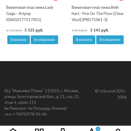
Виниловая пластинка Lady
Виниловая пластинка Beth
Gaga - Artpop
Hart - Fire On The Floor [Clear
(00602577517051)
Vinyl] (PRD75061-3)
5 535 руб.
3 141 руб.
6 150 руб.
3 490 руб.
В корзину
В избранное
В корзину
В избранное
БЦ “Максима Плаза“ 111033, г. Москва,
© InSound 2015-
улица Золоторожский Вал, д. 11, стр. 21,
2026
этаж 1, офис 111
(м.Римская / м.Площадь Ильича)
тел.:
+7(495)978-96-46
0