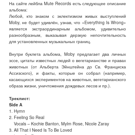
На сайте лейбла Mute Records есть следующее описание
альбома:
Любой, кто знаком с эклектизмом живых выступлений
Moby, не будет удивлён, узнав, что «Everything Is Wrong»
является экстраординарным альбомом, удивительно
разнообразным, выказывая дерзкую непочтительность
для установленных музыкальных границ.
Внутри буклета альбома, Moby предлагает два личных
эссе, цитаты известных людей о вегетарианстве и правах
животных (от Альберта Эйнштейна до Св. Франциска
Ассизского), и факты, которые он собрал (например,
касающихся экспериментов на животных, вегетарианского
образа жизни, уничтожения дождевых лесов и пр.).
Треклист:
Side A
1. Hymn
2. Feeling So Real
Vocals – Kochie Banton, Mylm Rose, Nicole Zaray
3. All That I Need Is To Be Loved