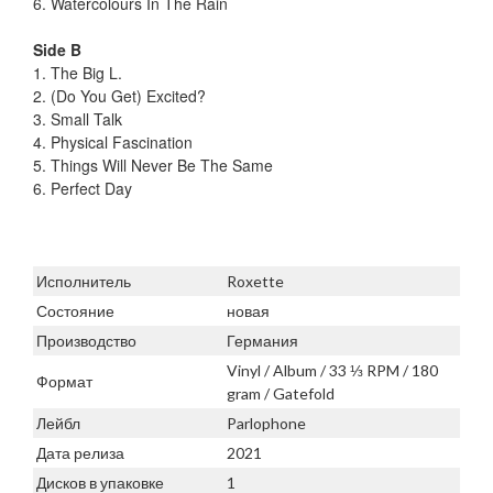
6. Watercolours In The Rain
Side B
1. The Big L.
2. (Do You Get) Excited?
3. Small Talk
4. Physical Fascination
5. Things Will Never Be The Same
6. Perfect Day
Исполнитель
Roxette
Состояние
новая
Производство
Германия
Vinyl / Album / 33 ⅓ RPM / 180
Формат
gram / Gatefold
Лейбл
Parlophone
Дата релиза
2021
Дисков в упаковке
1