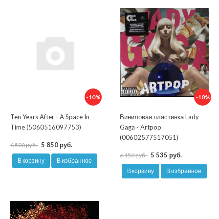
-10%
-10%
Ten Years After - A Space In
Виниловая пластинка Lady
Time (5060516097753)
Gaga - Artpop
(00602577517051)
5 850 руб.
6 500 руб.
5 535 руб.
6 150 руб.
В корзину
В избранное
В корзину
В избранное