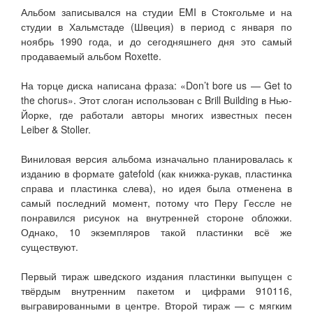
Альбом записывался на студии EMI в Стокгольме и на
студии в Хальмстаде (Швеция) в период с января по
ноябрь 1990 года, и до сегодняшнего дня это самый
продаваемый альбом Roxette.
На торце диска написана фраза: «Don’t bore us — Get to
the chorus». Этот слоган использован с Brill Building в Нью-
Йорке, где работали авторы многих известных песен
Leiber & Stoller.
Виниловая версия альбома изначально планировалась к
изданию в формате gatefold (как книжка-рукав, пластинка
справа и пластинка слева), но идея была отменена в
самый последний момент, потому что Перу Гессле не
понравился рисунок на внутренней стороне обложки.
Однако, 10 экземпляров такой пластинки всё же
существуют.
Первый тираж шведского издания пластинки выпущен с
твёрдым внутренним пакетом и цифрами 910116,
выгравированными в центре. Второй тираж — с мягким