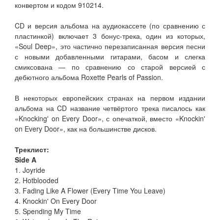
конвертом и кодом 910214.
CD и версия альбома на аудиокассете (по сравнению с
пластинкой) включает 3 бонус-трека, один из которых,
«Soul Deep», это частично перезаписанная версия песни
с новыми добавленными гитарами, басом и слегка
смиксована — по сравнению со старой версией с
дебютного альбома Roxette Pearls of Passion.
В некоторых европейских странах на первом издании
альбома на CD название четвёртого трека писалось как
«Knocking' on Every Door», с опечаткой, вместо «Knockin'
on Every Door», как на большинстве дисков.
Треклист:
Side A
1. Joyride
2. Hotblooded
3. Fading Like A Flower (Every Time You Leave)
4. Knockin' On Every Door
5. Spending My Time