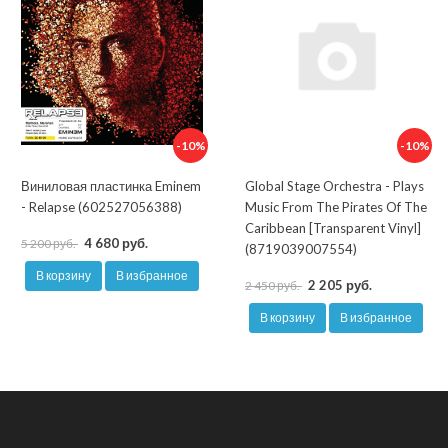
-10%
-10%
Виниловая пластинка Eminem
Global Stage Orchestra - Plays
- Relapse (602527056388)
Music From The Pirates Of The
Caribbean [Transparent Vinyl]
4 680 руб.
5 200 руб.
(8719039007554)
В корзину
В избранное
2 205 руб.
2 450 руб.
В корзину
В избранное