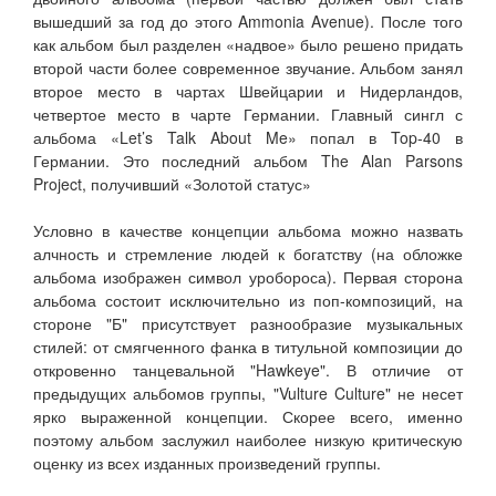
вышедший за год до этого Ammonia Avenue). После того
как альбом был разделен «надвое» было решено придать
второй части более современное звучание. Альбом занял
второе место в чартах Швейцарии и Нидерландов,
четвертое место в чарте Германии. Главный сингл с
альбома «Let’s Talk About Me» попал в Top-40 в
Германии. Это последний альбом The Alan Parsons
Project, получивший «Золотой статус»
Условно в качестве концепции альбома можно назвать
алчность и стремление людей к богатству (на обложке
альбома изображен символ уробороса). Первая сторона
альбома состоит исключительно из поп-композиций, на
стороне "Б" присутствует разнообразие музыкальных
стилей: от смягченного фанка в титульной композиции до
откровенно танцевальной "Hawkeye". В отличие от
предыдущих альбомов группы, "Vulture Culture" не несет
ярко выраженной концепции. Скорее всего, именно
поэтому альбом заслужил наиболее низкую критическую
оценку из всех изданных произведений группы.