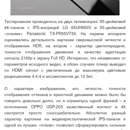
Тестирование проводилось на двух телевизорах: 65-дюймовой
4К-панели с IPS-матрицей LG 65UH950V и 55-дюймовой
«плазме» Panasonic TX-PR55VT50. На первом аппарате
оценивались детальность картинки сверхвысокой четкости и
отображение HDR, на втором – характер цветопередачи,
тонкости отображения движения и качество адаптации
сигнала 2160p к экрану Full HD. Интересно, что независимо от
параметров исходного видео, в обоих случаях плеер выводил
по HDMI сигнал с увеличенным до максимума цветовым
разрешением 4:4:4 и апсэмплингом до 12 бит.
О характере изображения, его четкости, точности
отображения оттенков и яркостной динамике можно было бы
говорить довольно долго, но я ограничусь одной фразой – в
исполнении OPPO UDP-203 качественный контент в 4К
смотрится просто сногсшибательно. Абсолютно разный
характер картинки на жидкокристаллической IPS-панели и
одной из лучших «плазм» позволил сформулировать сильные