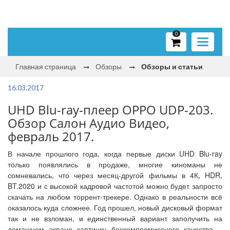
0
Toggle
navigati
Главная страница
Обзоры
Обзоры и статьи
16.03.2017
UHD Blu-ray-плеер OPPO UDP-203.
Обзор Салон Аудио Видео,
февраль 2017.
В начале прошлого года, когда первые диски UHD Blu-ray
только появлялись в продаже, многие киноманы не
сомневались, что через месяц-другой фильмы в 4К, HDR,
BT.2020 и с высокой кадровой частотой можно будет запросто
скачать на любом торрент-трекере. Однако в реальности всё
оказалось куда сложнее. Год прошел, новый дисковый формат
так и не взломан, и единственный вариант заполучить на
домашнем экране картинку бескомпромиссного качества –