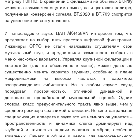
матрицу Full HD. В сравнении с фильмами на обычных Blu-ray
четкость оказывается ощутимо выше, да и цветовая палитра,
полученная конверсией сигнала BT.2020 в BT.709 смотрится
на удивление живо и утонченно.
И напоследок о звуке. ЦАП AK4458VN интересен тем, что
предлагает на выбор пять пресетов цифровой фильтрации.
Инженеры OPPO не стали навязывать слушателям свой
музыкальный вкус, и предоставили возможность выбрать в
меню несколько вариантов. Управляя крутизной фильтрации и
«остротой» (как это обозначено в меню), можно довольно
существенно менять характер звучания, особенно в плане
микродинамики на высоких частотах и характера
воспроизведения сибилянтов. Но в любом случае саунд
порадовал прозрачностью, отличной динамикой и
досконально проработанной музыкальной сценой. Одним
словом, класс предусилительного тракта явно выше, чем у
среднего ресивера сравнимой стоимости. Но кинотеатральная
специализация аппарата в звуке все же немного ощущается –
пространственность и динамика слегка доминируют над
глубиной и точностью подачи сложных тембров, особенно
вокальных. Однако в общем и целом для многоканального