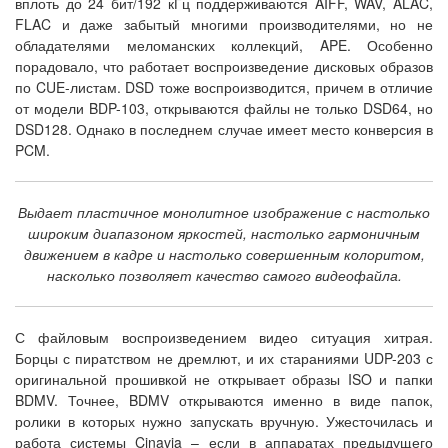
вплоть до 24 бит/192 кГц поддерживаются AIFF, WAV, ALAC,
FLAC и даже забытый многими производителями, но не
обладателями меломанских коллекций, APE. Особенно
порадовало, что работает воспроизведение дисковых образов
по CUE-листам. DSD тоже воспроизводится, причем в отличие
от модели BDP-103, открываются файлы не только DSD64, но
DSD128. Однако в последнем случае имеет место конверсия в
PCM.
Выдает пластичное монолитное изображение с настолько
широким диапазоном яркостей, настолько гармоничным
движением в кадре и настолько совершенным колоритом,
насколько позволяет качество самого видеофайла.
С файловым воспроизведением видео ситуация хитрая.
Борцы с пиратством не дремлют, и их стараниями UDP-203 с
оригинальной прошивкой не открывает образы ISO и папки
BDMV. Точнее, BDMV открываются именно в виде папок,
ролики в которых нужно запускать вручную. Ужесточилась и
работа системы Cinavia – если в аппаратах предыдущего