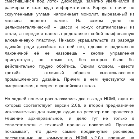
сместившийся под лоток дисковода, заметно увеличился в
размерах и стал куда информативнее. Корпус с почти не
скругленными углами напоминает монолит, вырезанный из
массива черного камня. На самом деле он
цельнометаллический – шасси и кожух отштампованы из
стали, а передняя панель представляет собой шлифованную
алюминиевую пластину. Никаких украшательств из разряда
«дизайн ради дизайна» на ней нет, однако и радикально
лаконичной её не назвовешь – кнопки управления
присутствуют, но только те, без которых было бы
действительно трудно обойтись. Одним словом, «двести
третий» — отличный образец высококлассного
промышленного дизайна. Причем в нем чувствуется не
американская, а скорее европейская школа.
На задней панели расположились два выхода HDMI, один из
которых соответствует версии 2.0a, а второй предназначен
исключительно для вывода аудио на ресивер или процессор.
Решение архиправильное, и дело тут не только в
совместимости с техникой прошлых поколений. Практика
показывает, что даже самые продвинутые ресиверы,
рассчитанные на коммутацию HDMI v.2.0a, влияние на