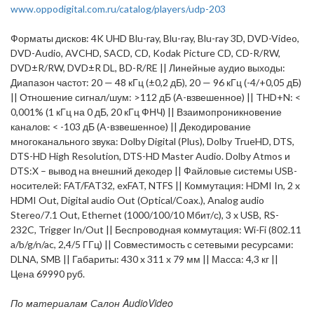
www.oppodigital.com.ru/catalog/players/udp-203
Форматы дисков: 4K UHD Blu-ray, Blu-ray, Blu-ray 3D, DVD-Video,
DVD-Audio, AVCHD, SACD, CD, Kodak Picture CD, CD-R/RW,
DVD±R/RW, DVD±R DL, BD-R/RE || Линейные аудио выходы:
Диапазон частот: 20 — 48 кГц (±0,2 дБ), 20 — 96 кГц (-4/+0,05 дБ)
|| Отношение сигнал/шум: >112 дБ (A-взвешенное) || THD+N: <
0,001% (1 кГц на 0 дБ, 20 кГц ФНЧ) || Взаимопроникновение
каналов: < -103 дБ (A-взвешенное) || Декодирование
многоканального звука: Dolby Digital (Plus), Dolby TrueHD, DTS,
DTS-HD High Resolution, DTS-HD Master Audio. Dolby Atmos и
DTS:X – вывод на внешний декодер || Файловые системы USB-
носителей: FAT/FAT32, exFAT, NTFS || Коммутация: HDMI In, 2 x
HDMI Out, Digital audio Out (Optical/Coax.), Analog audio
Stereo/7.1 Out, Ethernet (1000/100/10 Мбит/с), 3 x USB, RS-
232C, Trigger In/Out || Беспроводная коммутация: Wi-Fi (802.11
a/b/g/n/ac, 2,4/5 ГГц) || Совместимость с сетевыми ресурсами:
DLNA, SMB || Габариты: 430 x 311 x 79 мм || Масса: 4,3 кг ||
Цена 69990 руб.
По материалам Салон AudioVideo