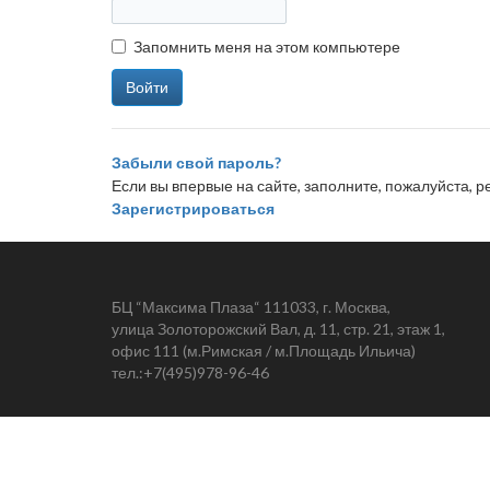
Запомнить меня на этом компьютере
Забыли свой пароль?
Если вы впервые на сайте, заполните, пожалуйста, 
Зарегистрироваться
БЦ “Максима Плаза“ 111033, г. Москва,
улица Золоторожский Вал, д. 11, стр. 21, этаж 1,
офис 111 (м.Римская / м.Площадь Ильича)
тел.:
+7(495)978-96-46