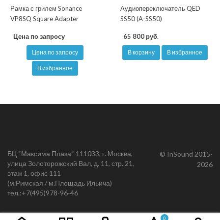
Рамка с грилем Sonance
Аудиопереключатель QED
VP8SQ Square Adapter
SS50 (A-SS50)
Цена по запросу
65 800 руб.
Цена по запросу
В корзину
В избранное
В избранное
БЦ “Максима Плаза“ 111033, г. Москва,
© InSound 2015-
улица Золоторожский Вал, д. 11, стр. 21,
2026
этаж 1, офис 111
(м.Римская / м.Площадь Ильича)
тел.:
+7(495)978-96-46
0