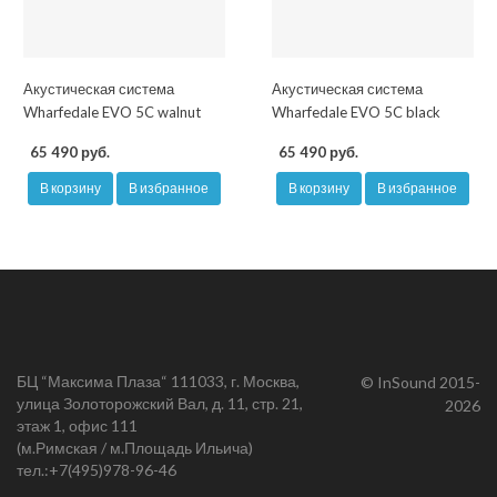
Акустическая система
Акустическая система
Wharfedale EVO 5C walnut
Wharfedale EVO 5C black
65 490 руб.
65 490 руб.
В корзину
В избранное
В корзину
В избранное
БЦ “Максима Плаза“ 111033, г. Москва,
© InSound 2015-
улица Золоторожский Вал, д. 11, стр. 21,
2026
этаж 1, офис 111
(м.Римская / м.Площадь Ильича)
тел.:
+7(495)978-96-46