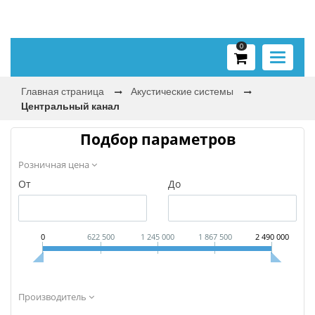
0
Toggle
navigati
Главная страница
Акустические системы
Центральный канал
Подбор параметров
Розничная цена
От
До
0
622 500
1 245 000
1 867 500
2 490 000
Производитель