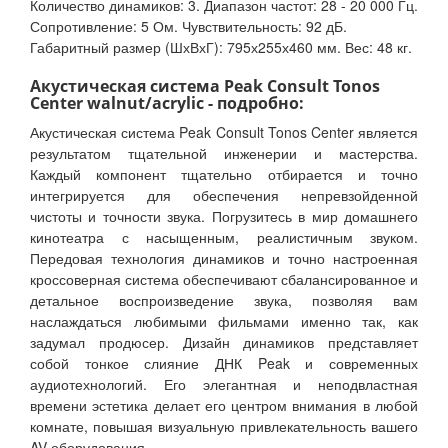
Количество динамиков: 3. Диапазон частот: 28 - 20 000 Гц.
Сопротивление: 5 Ом. Чувствительность: 92 дБ.
Габаритный размер (ШхВхГ): 795х255х460 мм. Вес: 48 кг.
Акустическая система Peak Consult Tonos
Center walnut/acrylic - подробно:
Акустическая система Peak Consult Tonos Center является
результатом тщательной инженерии и мастерства.
Каждый компонент тщательно отбирается и точно
интегрируется для обеспечения непревзойденной
чистоты и точности звука. Погрузитесь в мир домашнего
кинотеатра с насыщенным, реалистичным звуком.
Передовая технология динамиков и точно настроенная
кроссоверная система обеспечивают сбалансированное и
детальное воспроизведение звука, позволяя вам
наслаждаться любимыми фильмами именно так, как
задумал продюсер. Дизайн динамиков представляет
собой тонкое слияние ДНК Peak и современных
аудиотехнологий. Его элегантная и неподвластная
времени эстетика делает его центром внимания в любой
комнате, повышая визуальную привлекательность вашего
AV-оборудования.