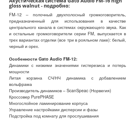
Акустическая система Gato Audio FM-16 high
gloss walnut - подробно:
FM-12 – полочный двухполосный громкоговоритель,
предназначенный для использования в качестве
центрального канала в системах окружающего звука. Как
и остальные громкоговорители серии FM, выпускается в
трех вариантах отделки (все три в рояльном лаке): белый,
черный и орех.
Особенности Gato Audio FM-12:
Динамики с низкими значениями гистерезиса и потерь
мощности
Литая корзина СЧ/НЧ динамика с добавлением
вольфрама
Производитель динамиков – ScanSpeac (Норвегия)
Кроссовер PurePHASE
Многослойное ламинирование корпуса
Управление настройками дисперсии и фазы
Подстройка под комнату для прослушивания