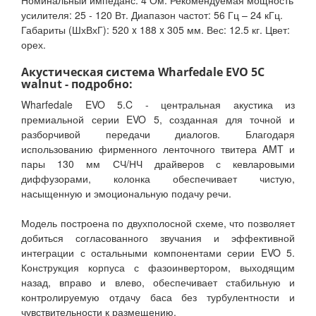
Номинальный импеданс: 4 Ом. Рекомендуемая мощность
усилителя: 25 - 120 Вт. Диапазон частот: 56 Гц – 24 кГц.
Габариты (ШхВхГ): 520 x 188 x 305 мм. Вес: 12.5 кг. Цвет:
орех.
Акустическая система Wharfedale EVO 5C
walnut - подробно:
Wharfedale EVO 5.C - центральная акустика из
премиальной серии EVO 5, созданная для точной и
разборчивой передачи диалогов. Благодаря
использованию фирменного ленточного твитера AMT и
пары 130 мм СЧ/НЧ драйверов с кевларовыми
диффузорами, колонка обеспечивает чистую,
насыщенную и эмоциональную подачу речи.
Модель построена по двухполосной схеме, что позволяет
добиться согласованного звучания и эффективной
интеграции с остальными компонентами серии EVO 5.
Конструкция корпуса с фазоинвертором, выходящим
назад, вправо и влево, обеспечивает стабильную и
контролируемую отдачу баса без турбулентности и
чувствительности к размещению.