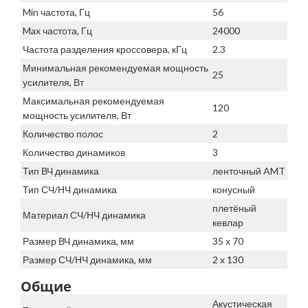
Min частота, Гц
56
Max частота, Гц
24000
Частота разделения кроссовера, кГц
2.3
Минимальная рекомендуемая мощность
25
усилителя, Вт
Максимальная рекомендуемая
120
мощность усилителя, Вт
Количество полос
2
Количество динамиков
3
Тип ВЧ динамика
ленточный AMT
Тип СЧ/НЧ динамика
конусный
плетёный
Материал СЧ/НЧ динамика
кевлар
Размер ВЧ динамика, мм
35 х 70
Размер СЧ/НЧ динамика, мм
2 x 130
Общие
Акустическая