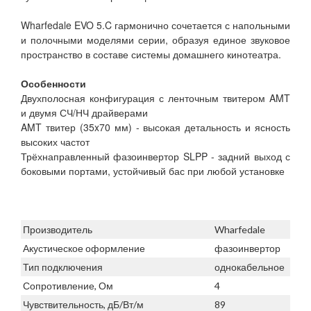
Wharfedale EVO 5.C гармонично сочетается с напольными
и полочными моделями серии, образуя единое звуковое
пространство в составе системы домашнего кинотеатра.
Особенности
Двухполосная конфигурация с ленточным твитером AMT
и двумя СЧ/НЧ драйверами
AMT твитер (35x70 мм) - высокая детальность и ясность
высоких частот
Трёхнаправленный фазоинвертор SLPP - задний выход с
боковыми портами, устойчивый бас при любой установке
Производитель
Wharfedale
Акустическое оформление
фазоинвертор
Тип подключения
однокабельное
Сопротивление, Ом
4
Чувствительность, дБ/Вт/м
89