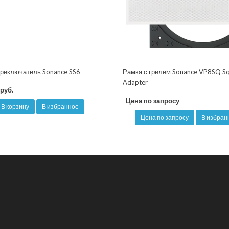
реключатель Sonance SS6
Рамка с грилем Sonance VP8SQ S
Adapter
руб.
Цена по запросу
В корзину
В избранное
Цена по запросу
В избран