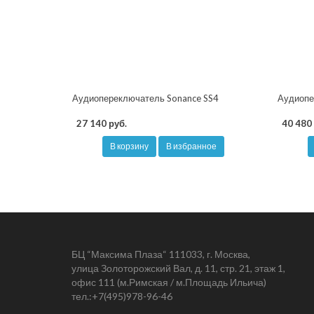
Аудиопереключатель Sonance SS4
Аудиопе
27 140 руб.
40 480 
В корзину
В избранное
БЦ “Максима Плаза“ 111033, г. Москва,
улица Золоторожский Вал, д. 11, стр. 21, этаж 1,
офис 111 (м.Римская / м.Площадь Ильича)
тел.:
+7(495)978-96-46