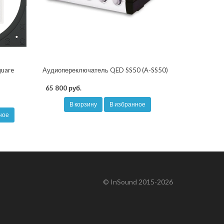
quare
Аудиопереключатель QED SS50 (A-SS50)
65 800 руб.
В корзину
В избранное
ное
© InSound 2015-2026