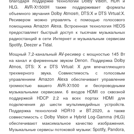
благодаря поддержке технологий Dolby Vision, HDR и
HLG. AVR-X1500H также поддерживает форматы
объемного звучания Dolby Atmos®, DTS:X и DTS Virtual:X.
Ресивером можно управлять с помощью голосового
помощника Amazon Alexa. Встроенная технология HEOS
предоставляет быстрый доступ к тысячам музыкальных
радиостанций в сети Интернет и музыкальным сервисам
Spotify, Deezer и Tidal.
Мощный 7,2-канальный AV-ресивер с мощностью 145 Вт
на канал и фирменным звуком Denon. Поддержка Dolby
Atmos, DTS: X и DTS Virtual: X для впечатляющего
трехмерного звука. Совместимость с голосовым
управлением Amazon Alexa обеспечивает управление
громкостью вашего AVR-X1500 и беспроводными
музыкальными сервисами. 6 входов HDMI со сквозной
поддержкой HDCP 2.2 на всех портах HDMI для
подключения до шести мультимедийных устройств.
Поддержка технологий HDR10 и BT.2020, а также
совместимость с Dolby Vision и Hybrid Log-Gamma (HLG)
обеспечивают максимальное качество изображения.
Музыкальные сервисы потоковой музыки: Spotify, Pandora,