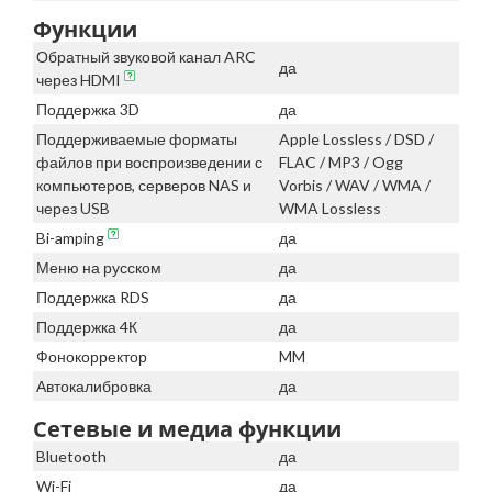
Функции
Обратный звуковой канал ARC
да
через HDMI
Поддержка 3D
да
Поддерживаемые форматы
Apple Lossless / DSD /
файлов при воспроизведении с
FLAC / MP3 / Ogg
компьютеров, серверов NAS и
Vorbis / WAV / WMA /
через USB
WMA Lossless
Bi-amping
да
Меню на русском
да
Поддержка RDS
да
Поддержка 4К
да
Фонокорректор
MM
Автокалибровка
да
Сетевые и медиа функции
Bluetooth
да
Wi-Fi
да