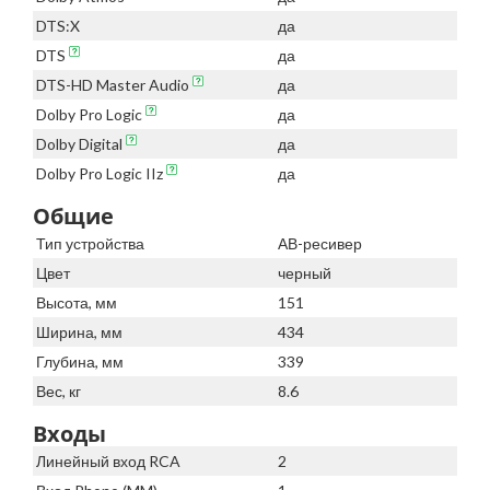
DTS:X
да
DTS
да
DTS-HD Master Audio
да
Dolby Pro Logic
да
Dolby Digital
да
Dolby Pro Logic IIz
да
Общие
Тип устройства
АВ-ресивер
Цвет
черный
Высота, мм
151
Ширина, мм
434
Глубина, мм
339
Вес, кг
8.6
Входы
Линейный вход RCA
2