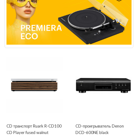
CD транспорт Ruark R-CD100
CD-проигрыватель Denon
CD Player fused walnut
DCD-600NE black