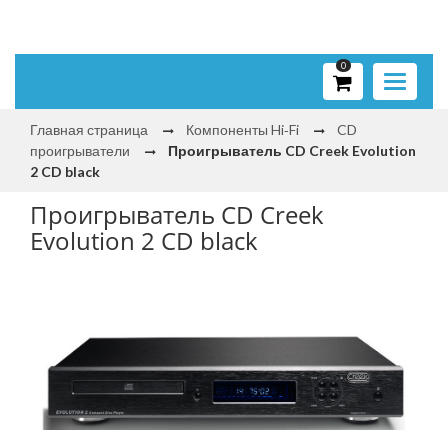
0
Toggle
navigati
Главная страница
Компоненты Hi‑Fi
CD
проигрыватели
Проигрыватель CD Creek Evolution
2 CD black
Проигрыватель CD Creek
Evolution 2 CD black