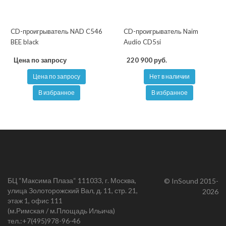
CD-проигрыватель NAD C546
CD-проигрыватель Naim
BEE black
Audio CD5si
Цена по запросу
220 900 руб.
Цена по запросу
Нет в наличии
В избранное
В избранное
БЦ “Максима Плаза“ 111033, г. Москва,
© InSound 2015-
улица Золоторожский Вал, д. 11, стр. 21,
2026
этаж 1, офис 111
(м.Римская / м.Площадь Ильича)
тел.:
+7(495)978-96-46