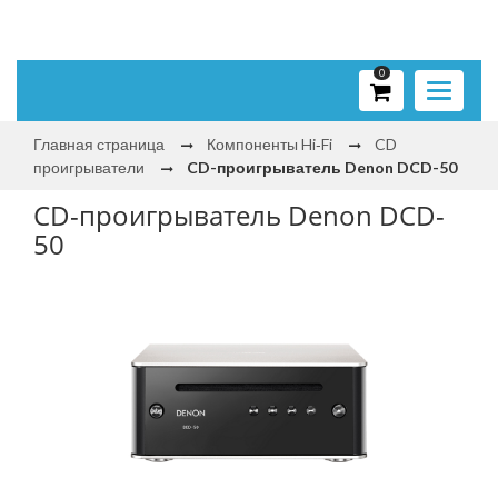
0
Toggle
navigati
Главная страница
Компоненты Hi‑Fi
CD
проигрыватели
CD-проигрыватель Denon DCD-50
CD-проигрыватель Denon DCD-
50