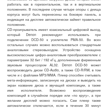
работать как в горизонтальном, так и в вертикальном
положениях. В последнем случае четыре опоры с днища
корпуса могут быть перенесены на боковую панель, а
индикация на дисплее автоматически займет правильное
положение.
CD-проигрыватель имеет коаксиальный цифровой выход,
который Denon рекомендует использовать при
подключении DCD-50 к усилителю PMA-50. Во всех
остальных случаях можно воспользоваться стандартным
аналоговыми стереовыходом. Устройство оснащена
высококлассным цифро-аналоговым преобразователем с
параметрами 32 бит / 192 кГц, дополненным фирменным
звуковым процессором AL32. Denon DCD-50 может
воспроизводить диски CD-Audio, а также CD-R/RW, в том
числе и с файлами MP3/WMA. Плеер способен считывать
мета-информацию, записанную на дисках и выводить на
экран название диска и звучащей композиции, а также
имя исполнителя. Возможно воспроизведение
композиций в случайном порядке или «по кругу», а при
желании дисплей можно погасить. Сам плеер также
автоматически отключается, если в течение 30 минут