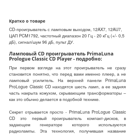
Кратко о товаре
CD-проигрыватель с ламповым выходом, 12AX7, 12AU7,
ЦАП PCM1792, частотный диапазон 20 Гц - 20 кГц (+/- 0,5
дБ), сигнал/шум 96 дБ, пульт ДУ.
Ламповый CD проигрыватель PrimaLuna
Prologue Classic CD Player - подробно:
При первом взгляде на этот проигрыватель не сразу
становится понятно, что перед вами именно плеер, а не
ламповый усилитель. На верхней панели PrimaLuna
ProLogue Classic CD находятся шесть ламп, а ее задняя
часть накрыта кожухом, скрывающим трансформаторы –
как это обычно делается в подобной технике.
Секрет отрывается просто - PrimaLuna ProLogue Classic
CD это первый проигрыватель компакт-дисков, в
задающем генераторе которого используются
радиолампы. Эта технология, получившая название