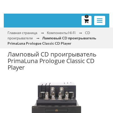
0
Toggle
navigati
Главная страница
Компоненты Hi‑Fi
CD
проигрыватели
Ламповый CD проигрыватель
PrimaLuna Prologue Classic CD Player
Ламповый CD проигрыватель
PrimaLuna Prologue Classic CD
Player