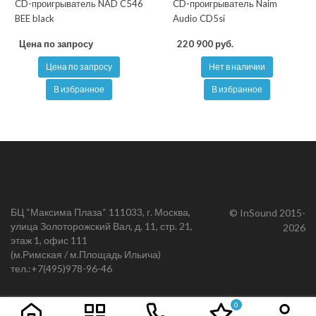
CD-проигрыватель NAD C546
CD-проигрыватель Naim
BEE black
Audio CD5si
Цена по запросу
220 900 руб.
Цена по запросу
Нет в наличии
В избранное
В избранное
БЦ “Максима Плаза“ 111033, г. Москва,
© InSound 2015-
улица Золоторожский Вал, д. 11, стр. 21,
2026
этаж 1, офис 111
(м.Римская / м.Площадь Ильича)
тел.:
+7(495)978-96-46
0