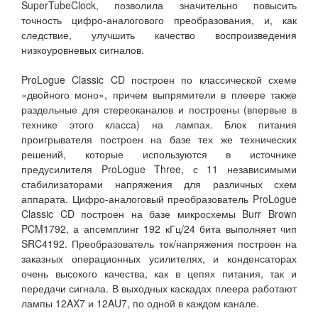
SuperTubeClock, позволила значительно повысить
точность цифро-аналогового преобразования, и, как
следствие, улучшить качество воспроизведения
низкоуровневых сигналов.
ProLogue Classic CD построен по классической схеме
«двойного моно», причем выпрямители в плеере также
раздельные для стереоканалов и построены (впервые в
технике этого класса) на лампах. Блок питания
проигрывателя построен на базе тех же технических
решений, которые используются в источнике
предусилителя ProLogue Three, с 11 независимыми
стабилизаторами напряжения для различных схем
аппарата. Цифро-аналоговый преобразователь ProLogue
Classic CD построен на базе микросхемы Burr Brown
PCM1792, а апсемплинг 192 кГц/24 бита выполняет чип
SRC4192. Преобразователь ток/напряжения построен на
заказных операционных усилителях, и конденсаторах
очень высокого качества, как в цепях питания, так и
передачи сигнала. В выходных каскадах плеера работают
лампы 12AX7 и 12AU7, по одной в каждом канале.