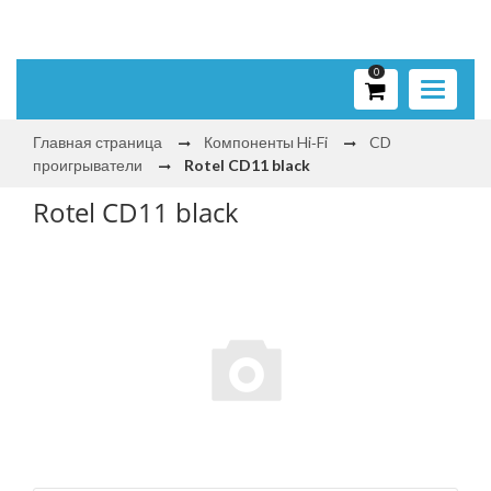
0
Toggle
navigati
Главная страница
Компоненты Hi‑Fi
CD
проигрыватели
Rotel CD11 black
Rotel CD11 black