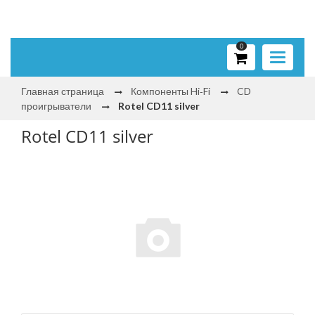
0
Toggle
navigati
Главная страница
Компоненты Hi‑Fi
CD
проигрыватели
Rotel CD11 silver
Rotel CD11 silver