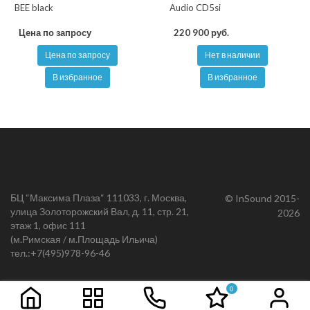
BEE black
Audio CD5si
Цена по запросу
220 900 руб.
Цена по запросу
Нет в наличии
В избранное
В избранное
БЦ “Максима Плаза“ 111033, г. Москва,
© InSound 2015-
улица Золоторожский Вал, д. 11, стр. 21,
2026
этаж 1, офис 111
(м.Римская / м.Площадь Ильича)
тел.:
+7(495)978-96-46
0