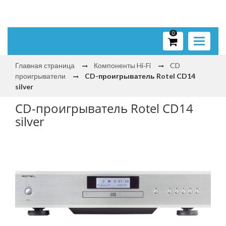
0
Toggle
navigati
Главная страница
Компоненты Hi‑Fi
CD
проигрыватели
CD-проигрыватель Rotel CD14
silver
CD-проигрыватель Rotel CD14
silver