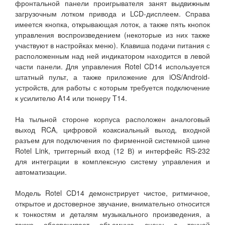
фронтальной панели проигрывателя занят выдвижным
загрузочным лотком привода и LCD-дисплеем. Справа
имеется кнопка, открывающая лоток, а также пять кнопок
управления воспроизведением (некоторые из них также
участвуют в настройках меню). Клавиша подачи питания с
расположенным над ней индикатором находится в левой
части панели. Для управления Rotel CD14 используется
штатный пульт, а также приложение для iOS/Android-
устройств, для работы с которым требуется подключение
к усилителю A14 или тюнеру T14.
На тыльной стороне корпуса расположен аналоговый
выход RCA, цифровой коаксиальный выход, входной
разъем для подключения по фирменной системной шине
Rotel Link, триггерный вход (12 В) и интерфейс RS-232
для интеграции в комплексную систему управления и
автоматизации.
Модель Rotel CD14 демонстрирует чистое, ритмичное,
открытое и достоверное звучание, внимательно относится
к тонкостям и деталям музыкального произведения, а
также обеспечивает объемную сцену с точной