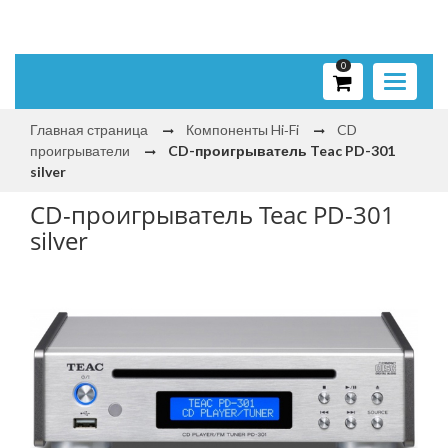
0
Toggle
navigati
Главная страница
Компоненты Hi‑Fi
CD
проигрыватели
CD-проигрыватель Teac PD-301
silver
CD-проигрыватель Teac PD-301
silver