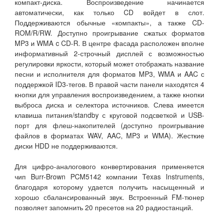
компакт-диска. Воспроизведение начинается
автоматически, как только CD войдет в слот.
Поддерживаются обычные «компакты», а также CD-
ROM/R/RW. Доступно проигрывание сжатых форматов
MP3 и WMA c CD-R. В центре фасада расположен вполне
информативный 2-строчный дисплей с возможностью
регулировки яркости, который может отображать название
песни и исполнителя для форматов MP3, WMA и AAC с
поддержкой ID3-тегов. В правой части панели находятся 4
кнопки для управления воспроизведением, а также кнопки
выброса диска и селектора источников. Слева имеется
клавиша питания/standby с круговой подсветкой и USB-
порт для флеш-накопителей (доступно проигрывание
файлов в форматах WAV, AAC, MP3 и WMA). Жесткие
диски HDD не поддерживаются.
Для цифро-аналогового конвертирования применяется
чип Burr-Brown PCM5142 компании Texas Instruments,
благодаря которому удается получить насыщенный и
хорошо сбалансированный звук. Встроенный FM-тюнер
позволяет запомнить 20 пресетов на 20 радиостанций.