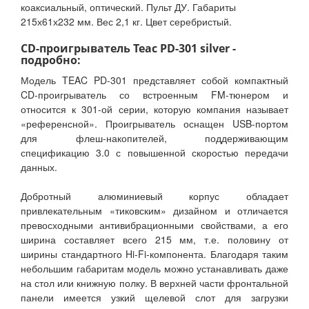
коаксиальный, оптический. Пульт ДУ. Габариты
215х61х232 мм. Вес 2,1 кг. Цвет серебристый.
CD-проигрыватель Teac PD-301 silver -
подробно:
Модель TEAC PD-301 представляет собой компактный
CD-проигрыватель со встроенным FM-тюнером и
относится к 301-ой серии, которую компания называет
«референсной». Проигрыватель оснащен USB-портом
для флеш-накопителей, поддерживающим
спецификацию 3.0 с повышенной скоростью передачи
данных.
Добротный алюминиевый корпус обладает
привлекательным «тиковским» дизайном и отличается
превосходными антивибрационными свойствами, а его
ширина составляет всего 215 мм, т.е. половину от
ширины стандартного Hi-Fi-компонента. Благодаря таким
небольшим габаритам модель можно устанавливать даже
на стол или книжную полку. В верхней части фронтальной
панели имеется узкий щелевой слот для загрузки