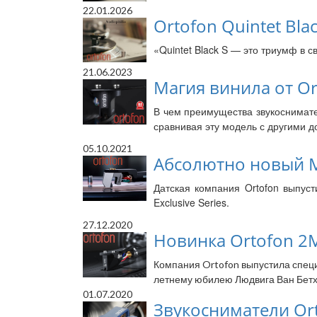
22.01.2026
Ortofon Quintet Bla
«Quintet Black S — это триумф в с
21.06.2023
Магия винила от Or
В чем преимущества звукоснимател
сравнивая эту модель с другими д
05.10.2021
Абсолютно новый М
Датская компания Ortofon выпуст
Exclusive Series.
27.12.2020
Новинка Ortofon 2M
Компания Ortofon выпустила спец
летнему юбилею Людвига Ван Бетхо
01.07.2020
Звукосниматели Ort