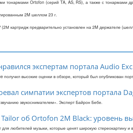
и тонармами Ortofon (серий TA, AS, RS), а также с тонармами 
нтированным 2M шеллом 23 г.
 (2М картридж предварительно установлен на 2M держателе (шел
нравился экспертам портала Audio Ex
e получил высокие оценки в обзоре, который был опубликован пор
воевал симпатии экспертов портала D
звучанию звукоснимателем». Эксперт Байрон Бебе.
 Tailor об Ortofon 2M Black: уровень
т для любителей музыки, которые ценят широкую стереокартину и 