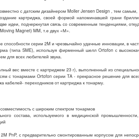
совместно с датским дизайнером Moller Jensen Design , тем самым
 создание картриджа, своей формой напоминавшей грани брилли
две идеи, подчеркнутая связь со современным тенденциями, отку
Moving Magnet) MM, т.е двух «М».
пособности серии 2M и чрезвычайно удачные инновации, в частно
рма (типа SME), используя фирменный шелл Ortofon с высокока
ем для всех любителей звука.
полный вес вместе с картриджем 23 г), выполненный из специальн
сям с тонармами Ortofon серии TA - прекрасное решение для всех
а кабелей- переходников от картриджа к тонарму.
 совместимость с широким спектром тонармов
льного состава, используемого в медицинской промышленности
ций
и 2M PnP, с предварительно смонтированным корпусом для непоср