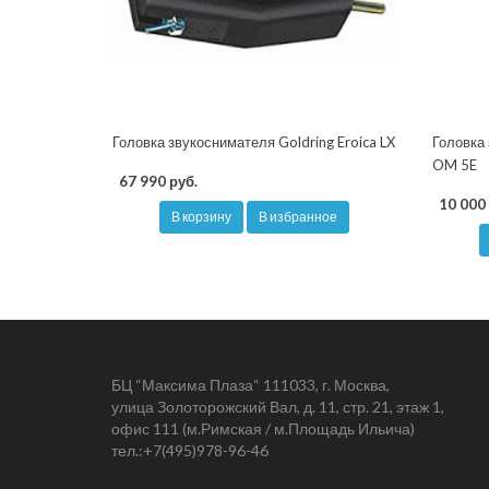
Головка звукоснимателя Goldring Eroica LX
Головка
OM 5E
67 990 руб.
10 000 
В корзину
В избранное
БЦ “Максима Плаза“ 111033, г. Москва,
улица Золоторожский Вал, д. 11, стр. 21, этаж 1,
офис 111 (м.Римская / м.Площадь Ильича)
тел.:
+7(495)978-96-46