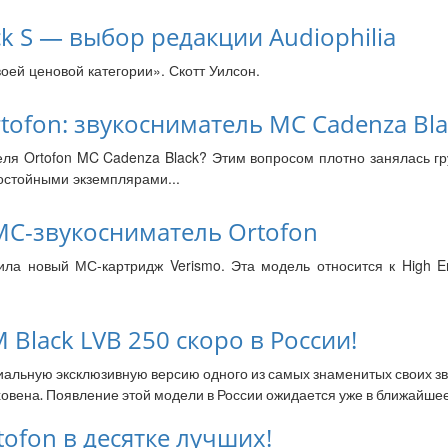
ck S — выбор редакции Audiophilia
воей ценовой категории». Скотт Уилсон.
tofon: звукосниматель MC Cadenza Bla
я Ortofon MC Cadenza Black? Этим вопросом плотно занялась груп
остойными экземплярами...
С-звукосниматель Ortofon
ила новый МС-картридж Verismo. Эта модель относится к High E
 Black LVB 250 скоро в России!
иальную эксклюзивную версию одного из самых знаменитых своих з
вена. Появление этой модели в России ожидается уже в ближайшее
ofon в десятке лучших!