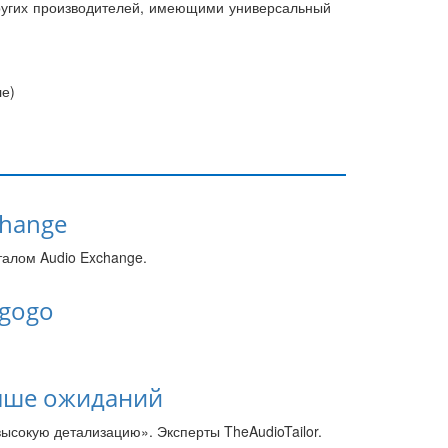
других производителей, имеющими универсальный
ле)
change
талом Audio Exchange.
agogo
 выше ожиданий
высокую детализацию». Эксперты TheAudioTailor.